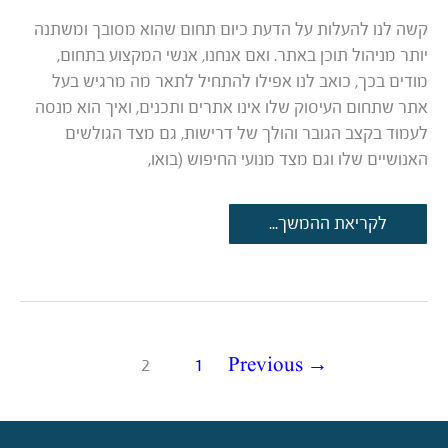
קשה לנו להעלות על הדעת כיום תחום שהוא מסובך ומשתנה
יותר מניהול תוכן באתר. ואם אנחנו, אנשי המקצוע בתחום,
מודים בכך, כואב לנו אפילו להתחיל לתאר מה מרגיש בעל
אתר שתחום העיסוק שלו אינו אתרים ותכנים, ואיך הוא מנסה
לעמוד בקצב הגובר והולך של דרישות, גם מצד הגולשים
האנושיים שלו וגם מצד מנועי החיפוש (בואו,
תוכן
לקריאת ההמשך...
וידאו
(Video
Content)
לקידום
אתרים
–
מציאות
2
1
Previous
→
או
דמיון?