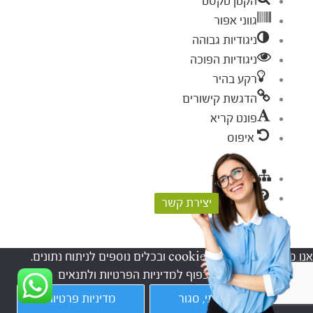
הקטן טקסט
גווני אפור
ניגודיות גבוהה
ניגודיות הפוכה
רקע בהיר
הדגשת קישורים
פונט קריא
איפוס
מפת אתר
עזרה
יצירת קשר
פידבק
אנו משתמשים בקבצי cookies ובכלים נוספים לניתוח נתונים.
המשך השימוש באתר, כפוף למדיניות הפרטיות ולתנאים
וההגבלות.
הבנתי, סגור
מדיניות פרטיות