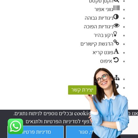
הקטן טקסט
גווני אפור
ניגודיות גבוהה
ניגודיות הפוכה
רקע בהיר
הדגשת קישורים
פונט קריא
איפוס
מפת אתר
עזרה
יצירת קשר
פידבק
אנו משתמשים בקבצי cookies ובכלים נוספים לניתוח נתונים.
המשך השימוש באתר, כפוף למדיניות הפרטיות ולתנאים
וההגבלות.
הבנתי, סגור
מדיניות פרטיות