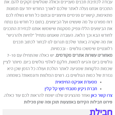
עבודה לכתיבת תכנים מעניינים וכאלה שגולשים זקוקים להם. את
התכנים אנחנו נעלה לאתר שלכם לאורך החודש יחד עם תמונות
מתאימות, קישורים פנימיים וחיצוניים ובתום כל חודש נשלח לכם
דוח מפורט על מה שעשינו ועל הביצועים. בתום כל חודש גם ננתח
את הביצועים הללו ונפיק מסקנות שישמשו אותנו לבחירת התכנים
לחודש הבא וכך הלאה. העובדה שאנחנו נתחיל “לחיות ולהרגיש”
את מה שקורה באתר שלכם תגרום לנו לבחור לכתוב תכנים
רלוונטיים שימשכו גולשים – ובכמויות.
מאחורינו עשרות אתרים מקודמים.
יש כאלה שהתחילו עם 7-10
גולשים ביום והגיעו למאות, חלקם לאלפי גולשים ביום. מיותר לציין
שכמות הלקוחות שמגיעה לאתר הולכת ועולה כל הזמן שכן היא
נגזרת של כמות הגולשים בו. רוצים המלצות ודוגמאות? בשמחה:
מסעדת אוניקס החיפאית
חברת ניקיון מטבחי חוץ קל קלין
צרו קשר כאן
ואחד מהנציגים שלנו ישמח להראות לכם עוד כאלה.
פירוט חבילות הקידום באמצעות תוכן ומה שהן מכילות
חבילת