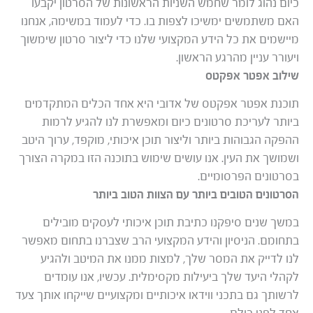
כיום נהוג לומר שחמש השניות הראשונות של הסרטון יקבעו
האם משתמשים ימשיכו לצפות בו. כדי לעמוד במשימה, אנחנו
מיישמים את כל הידע המקצועי שלנו כדי ליצור סרטון שימשוך
ויעורר עניין מהרגע הראשון.
שילוב אפטר אפקטס
תוכנת אפטר אפקטס של אדובי היא אחד הכלים המתקדמים
ביותר לעריכת סרטונים כיום ומאפשרת לנו להגיע לרמות
ההפקה הגבוהות ביותר וליצור תוכן איכותי, מוקפד, ערוך היטב
ושמושך את העין. אנו עושים שימוש בתוכנה הזו במקרה הצורך
בסרטונים הפרסומיים.
הסרטונים הטובים ביותר עם הצוות הטוב ביותר
במשך שנים סיפקנו כתיבת תוכן איכותי לעסקים מובילים
בתחומם. הניסיון והידע המקצועי הרב שצברנו בתחום מאפשר
לנו לדייק את המסר שלך, למצות ממנו את המיטב ולהגיע
לקהלי היעד שלך ביעילות מקסימלית. עכשיו, אנו עומדים
לרשותך גם בתכני ווידאו איכותיים ומקצועיים שייקחו אותך צעד