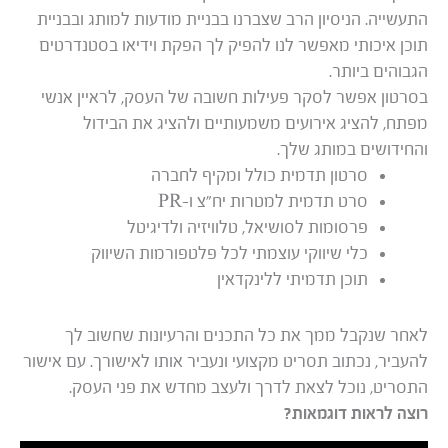
התעשייה. הניסיון הרב שצברנו בבניית מודעות למותג ובבניית
תוכן איכותי מאפשר לנו להפיק לך הפקת וידיאו בסטנדרטים
הגבוהים ביותר.
בסרטון אפשר לסקר פעילות חשובה של העסק, לראיין אנשי
מפתח, להציג אירועים משמעותיים ולהציג את הבידול
והחידושים במותג שלך.
סרטון תדמית כולל ומקיף לחברה
סרט תדמית למטרות יח”צ ו-PR
פרסומות לסושיאל, טלוויזיה ולדיגיטל
כלי שיווקי עוצמתי לכל פלטפורמות השיווק
תוכן תדמיתי ללינקדאין
לאחר שנקבל ממך את כל התכנים והרעיונות שחשוב לך
להעביר, נכתוב תסריט מקצועי ונעביר אותו לאישורך. עם אישור
התסריט, נוכל לצאת לדרך ולעצב מחדש את פני העסק.
רוצה לראות דוגמאות?