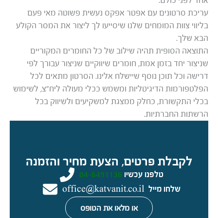
אחד לפני כולם.
עריכת סרטונים עם אפטר אפקס נעשית פשוטה מאי פעם
בליווי צוות המומחים שלנו שיסייעו לך ליצור את המסר הקולע
הבא שלך.
התוצאה הסופית תהיה שילוב של כל החומרים המקוריים
שניצור יחד בזמן אמת, חומרים שיווקיים שניצור עבורך לפי
דרישה וכל תוכן נוסף שיישלח אלינו. הסרטון מתאים לכל
הפלטפורמות הדיגיטליות ומשמש ככלי מעולה ליח”צ, לשימוש
בכלי התקשורת, כחלק ממצגת למשקיעים ולשיווק בכל
הרשתות החברתיות.
לקבלת פרטים, הצעת מחיר והזמנה
טלפנו עכשיו
04-6491136
שלחו מייל
office@katvanit.co.il
או מלאו את הטופס