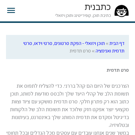
כתבנית
תפרי
כתיבת תוכן, קופירייטינג ותוכן ויזואלי
ראשי
דף הבית
»
תוכן ויזואלי – הפקת סרטונים, סרטי וידאו, סרטי
תדמית ואנימציה
»
סרט תדמית
סרט תדמית
הצרכנים של היום הם קהל בררני. כדי להצליח לתפוס את
תשומת הלב של קהלי היעד שלך ולבסס מודעות למותג, תוכן
כתוב הוא רק פתרון חלקי. סרט תדמית מושקע עם ציוד וצוות
מקצועי יוצר אפקט חזק שלוכד את תשומת הלב של הלקוחות
בדיגיטל ומקדם את תדמית המותג שלך באינטרנט, בעיתונות
ובטלוויזיה.
במשך שנים אנחנו עובדים עם עסקים מכל הגדלים ובכל תחומי