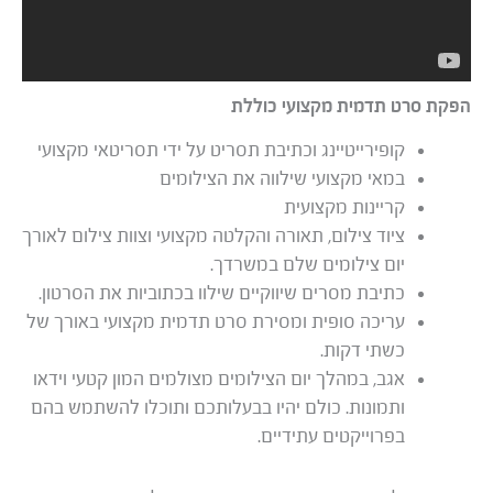
הפקת סרט תדמית מקצועי כוללת
קופירייטיינג וכתיבת תסריט על ידי תסריטאי מקצועי
במאי מקצועי שילווה את הצילומים
קריינות מקצועית
ציוד צילום, תאורה והקלטה מקצועי וצוות צילום לאורך
יום צילומים שלם במשרדך.
כתיבת מסרים שיווקיים שילוו בכתוביות את הסרטון.
עריכה סופית ומסירת סרט תדמית מקצועי באורך של
כשתי דקות.
אגב, במהלך יום הצילומים מצולמים המון קטעי וידאו
ותמונות. כולם יהיו בבעלותכם ותוכלו להשתמש בהם
בפרוייקטים עתידיים.