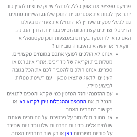
פרויקט ספציפי או באופן כללי, למנהלי שיווק שרוצים להבין טוב
יותר איך לבנות את אסטרטגיית התוכן שלהם. השירות מתאים
גם לבעלי עסקים שעדיין לא התחילו את צעדיהם בעולם
הדיגיטלי וצריכים קצת הכוונה וסיוע בבחירת הדרך הנכונה.
האם כדאי להתמקד בקידום באמצעות תוכן טקסטואלי או
דווקא וידאו יעשה את העבודה טוב יותר?
אנחנו לא הולכים לפוצץ אתכם במונחים מקצועיים,
מטלות בית וקריאה של מדריכים, אתרי אינטרנט או
ספרים. אנחנו הולכים להסביר לכם את הכל בגובה
העיניים ולדאוג שתצאו מכאן – עם רשימת מטלות
לביצוע מיידי.
עם ההזמנה יוחזק המזמין כמי שקרא והסכים לתנאים
והגבלות. את
התנאים וההגבלות ניתן לקרוא כאן
או
בקישור בתחתית האתר.
אנו מחויבים לשמור על פרטיכם ועל החומרים שאתם
שולחים אלינו. מדיניות הפרטיות שלנו ומדיניות שמירה
על סודיות מפורטות
כאן
או בקישור בתחתית האתר.