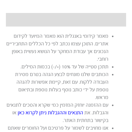
תיאור
מאמר קידומי באנגלית הוא מאמר המיועד לקידום
אתרים. התוכן עצמו נכתב לפי כל הכללים התחביריים
הנכונים אך עבודת המחקר על הנושא נעשית באופן
רוחבי.
תתכן סטייה של עד 10% (+/-) בכמות המילים.
הכותבים שלנו מונחים לבצע הגהה בטרם מסירת
העבודה ללקוח. עם זאת, קיימת אפשרות להגהה
נוספת על ידי כותב נוסף בעלות נוספת ובתיאום
מראש.
עם ההזמנה יוחזק המזמין כמי שקרא והסכים לתנאים
והגבלות. את
התנאים וההגבלות ניתן לקרוא כאן
או
בקישור בתחתית האתר.
אנו מחויבים לשמור על פרטיכם ועל החומרים שאתם