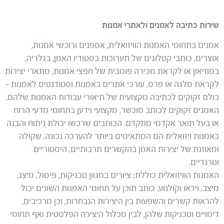
שירות כתיבה לאמנים ולאתרי אמנות
אמנים בתחומי האמנות הוויזואלית, אספנים ורוכשי אמנות,
אוצרים, כותבי קטלוגים של תערוכות בסטודיו האמן, בגלריה,
במוזיאון או לקראת מכירה פומבית של חפצי אמנות, מתארי יצירות
לקראת מלגה או פרס, עורכי אתרים באמנות וסטודנטים לאמנות –
כולם זקוקים לכתיבה מקצועית של תיאורי עבודות האמנות שלהם.
האמנים זקוקים לכותב מוכשר, מקצועי וידען בתחומי מדעי הרוח
או בעל תואר אקדמי מתקדם. הכותבים שרכשו יכולת ניתוח והבנה
באמנות ויזואלית הם המתאימים ביותר להערכה נכונה, שקולה
ומאוזנת של יצירות האמן בהקשרים תרבותיים, היסטוריים
וטרנדיים.
האמנות הוויזואלית כוללת: ציורים במגוון טכניקות, פיסול, מיצג,
מיצב, וידאו וקולנוע. כותב תוכן על תחומי האמנות השונים יכול
להראות קשרים והשפעות בין היצירות הנבחרות, וכן מרכיבים,
דימויים וטכניקות שלהן, לבין מכלול היצירה הפלסטית ואף תחומי