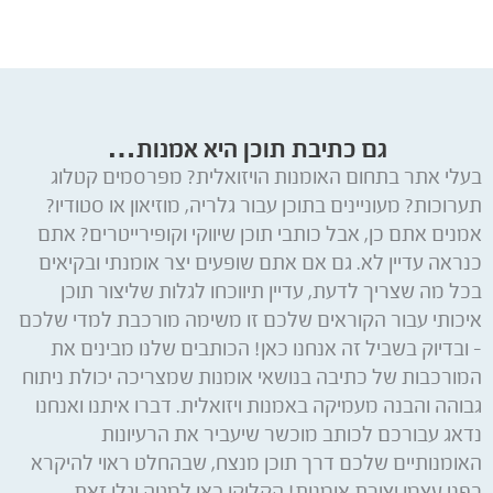
גם כתיבת תוכן היא אמנות…
בעלי אתר בתחום האומנות הויזואלית? מפרסמים קטלוג
תערוכות? מעוניינים בתוכן עבור גלריה, מוזיאון או סטודיו?
אמנים אתם כן, אבל כותבי תוכן שיווקי וקופירייטרים? אתם
כנראה עדיין לא. גם אם אתם שופעים יצר אומנתי ובקיאים
בכל מה שצריך לדעת, עדיין תיווכחו לגלות שליצור תוכן
איכותי עבור הקוראים שלכם זו משימה מורכבת למדי שלכם
– ובדיוק בשביל זה אנחנו כאן! הכותבים שלנו מבינים את
המורכבות של כתיבה בנושאי אומנות שמצריכה יכולת ניתוח
גבוהה והבנה מעמיקה באמנות ויזואלית. דברו איתנו ואנחנו
נדאג עבורכם לכותב מוכשר שיעביר את הרעיונות
האומנותיים שלכם דרך תוכן מנצח, שבהחלט ראוי להיקרא
בפני עצמו יצירת אומנות! הקליקו כאן למטה וגלו זאת