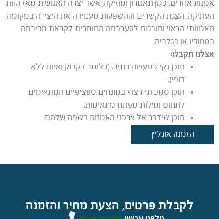
אמנות אחרים, כגון תאטרון ומוזיקה, אשר יצרה האנושות מאז העת
העתיקה. הצגת הקשרים וההשפעות מעמידה את היצירה במקומה
האמנותי הראוי ותורמת להערכתה החומרית לקראת מכירתה
בסטודיו או בגלריה.
אצלנו תקבלו:
תוכן נקי מטעויות כתיב. (כלומר דקדוק ואיות ללא
דופי).
תוכן סמכותי רצוף במונחים ספציפיים המתאימים
לתחום ומילות מפתח מתאימות.
תוכן שידבר אל צרכני האמנות בשפה שלהם.
הזמנה אונליין
לקבלת פרטים, הצעת מחיר והזמנה
טלפנו עכשיו
04-6491136