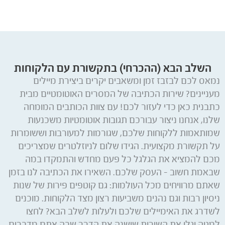
השלב הבא (ההכרחי) בתקשורת עם הלקוחות
נמאס לכם לבזבז זמן ומשאבים יקרים ביצירת מיילים
מעניינים? שירות הכתיבה של המסרים האוטומטיים מבית
כתבנית כאן כדי לעזור לכם! עם צוות הכותבים המומחה
שלנו, אנחנו ניצור עבורכם תגובות אוטומטיות משכנעות
שמותאמות ללקוחות שלכם, שגורמות למעורבות וששומרות
על תקשורת מקצועית. הגידו שלום לניוזלטרים שמצריכים
מכם להמציא את הגלגל כל פעם מחדש והתמקדו במה
שבאמת חשוב – העסק שלכם. השאירו את הכתיבה לנו בזמן
שאתם מרוויחים מכל העולמות: גם קוטפים פירות של שנות
ניסיון רבות וגם נהנים משביעות רצון מצד הלקוחות. מוכנים
לשדרג את האימיילים שלכם ולעלות לשלב הבא? לחצו
למטה וגלו את השירות שישנה את הדרך שבה אתם מדברים