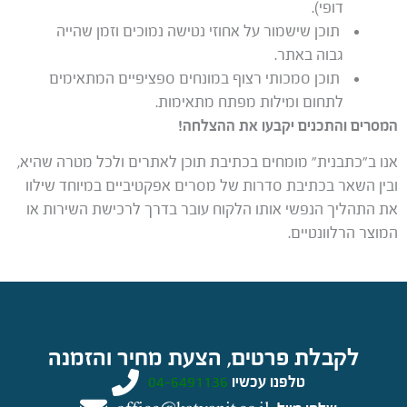
דופי).
תוכן שישמור על אחוזי נטישה נמוכים וזמן שהייה
גבוה באתר.
תוכן סמכותי רצוף במונחים ספציפיים המתאימים
לתחום ומילות מפתח מתאימות.
המסרים והתכנים יקבעו את ההצלחה!
אנו ב”כתבנית” מומחים בכתיבת תוכן לאתרים ולכל מטרה שהיא,
ובין השאר בכתיבת סדרות של מסרים אפקטיביים במיוחד שילוו
את התהליך הנפשי אותו הלקוח עובר בדרך לרכישת השירות או
המוצר הרלוונטיים.
לקבלת פרטים, הצעת מחיר והזמנה
טלפנו עכשיו
04-6491136