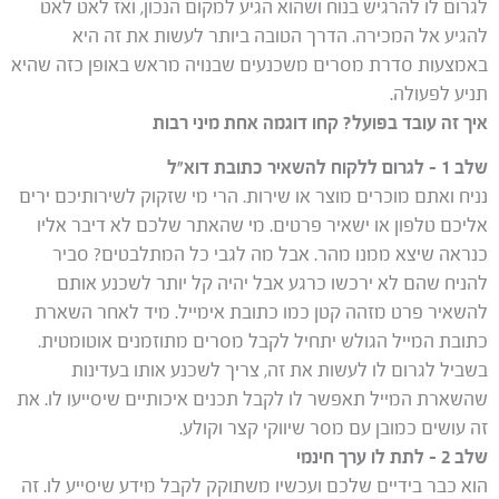
לגרום לו להרגיש בנוח ושהוא הגיע למקום הנכון, ואז לאט לאט
להגיע אל המכירה. הדרך הטובה ביותר לעשות את זה היא
באמצעות סדרת מסרים משכנעים שבנויה מראש באופן כזה שהיא
תניע לפעולה.
איך זה עובד בפועל? קחו דוגמה אחת מיני רבות
שלב 1 – לגרום ללקוח להשאיר כתובת דוא”ל
נניח ואתם מוכרים מוצר או שירות. הרי מי שזקוק לשירותיכם ירים
אליכם טלפון או ישאיר פרטים. מי שהאתר שלכם לא דיבר אליו
כנראה שיצא ממנו מהר. אבל מה לגבי כל המתלבטים? סביר
להניח שהם לא ירכשו כרגע אבל יהיה קל יותר לשכנע אותם
להשאיר פרט מזהה קטן כמו כתובת אימייל. מיד לאחר השארת
כתובת המייל הגולש יתחיל לקבל מסרים מתוזמנים אוטומטית.
בשביל לגרום לו לעשות את זה, צריך לשכנע אותו בעדינות
שהשארת המייל תאפשר לו לקבל תכנים איכותיים שיסייעו לו. את
זה עושים כמובן עם מסר שיווקי קצר וקולע.
שלב 2 – לתת לו ערך חינמי
הוא כבר בידיים שלכם ועכשיו משתוקק לקבל מידע שיסייע לו. זה