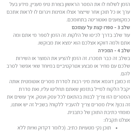
הזמן לשלוח לו את המסר הראשון בצורת טיפ מעניין, מידע בעל
ערך או כל תוכן אחר שייצור אצלו אמינות ויגרום לו לראות אתכם
כמקצוענים ואוטוריטה בתחומכם.
שלב 3 – ספרו קצת על עצמכם
עוד שלב בדרך לכיסו של הלקוח. זה הזמן לספר מי אתם ומה
אתם ולמה דווקא אצלכם הוא ימצא את מבוקשו.
שלב 4 – המכירה
בשלב זה כבר תמכרו. זה הזמן להציע את המוצר או השירות
שלכם עם מחיר או מבצע אטרקטיביים במיוחד שאי אפשר לסרב
להם.
זו כמובן דוגמא אחת מיני רבות לסדרת מסרים אוטומטית אותה
יקבל הלקוח למייל בתזמון שאתם תחליטו עליו, ואת סדרת
המסרים הזו צריך לבנות בהתאם לכל עסק ועסק. איך עושים את
זה נכון? אילו מסרים צריך להעביר ללקוח? בשביל זה יש אותנו,
מומחי כתיבת התוכן של כתבנית.
אצלנו תקבלו:
תוכן נקי מטעויות כתיב. (כלומר דקדוק ואיות ללא