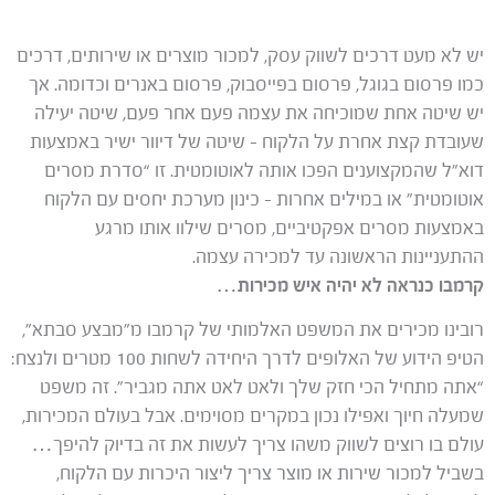
יש לא מעט דרכים לשווק עסק, למכור מוצרים או שירותים, דרכים
כמו פרסום בגוגל, פרסום בפייסבוק, פרסום באנרים וכדומה. אך
יש שיטה אחת שמוכיחה את עצמה פעם אחר פעם, שיטה יעילה
שעובדת קצת אחרת על הלקוח – שיטה של דיוור ישיר באמצעות
דוא”ל שהמקצוענים הפכו אותה לאוטומטית. זו “סדרת מסרים
אוטומטית” או במילים אחרות – כינון מערכת יחסים עם הלקוח
באמצעות מסרים אפקטיביים, מסרים שילוו אותו מרגע
ההתעניינות הראשונה עד למכירה עצמה.
קרמבו כנראה לא יהיה איש מכירות…
רובינו מכירים את המשפט האלמותי של קרמבו מ”מבצע סבתא”,
הטיפ הידוע של האלופים לדרך היחידה לשחות 100 מטרים ולנצח:
“אתה מתחיל הכי חזק שלך ולאט לאט אתה מגביר”. זה משפט
שמעלה חיוך ואפילו נכון במקרים מסוימים. אבל בעולם המכירות,
עולם בו רוצים לשווק משהו צריך לעשות את זה בדיוק להיפך…
בשביל למכור שירות או מוצר צריך ליצור היכרות עם הלקוח,