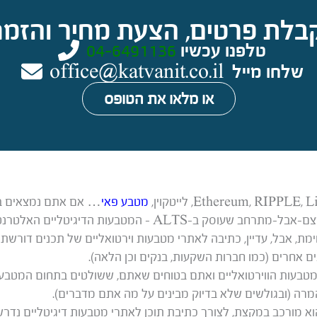
בלת פרטים, הצעת מחיר והזמנ
טלפנו עכשיו
04-6491136
שלחו מייל
office@katvanit.co.il
או מלאו את הטופס
מטבע פאי
… אם אתם נמצאים בי
ת, אבל, עדיין, כתיבה לאתרי מטבעות וירטואליים של תכנים דורשת
ם אחרים (כמו חברות השקעות, בנקים וכן הלאה).
עות הווירטואליים ואתם בטוחים שאתם, ששולטים בתחום המטבעות,
רה (ובגולשים שלא בדיוק מבינים על מה אתם מדברים).
א מורכב במקצת, לצורך כתיבת תוכן לאתרי מטבעות דיגיטליים נדר