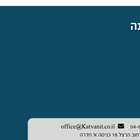
ה
office@Katvanit.co.il
04-
וב הרצל 18 כניסה א’ חדרה