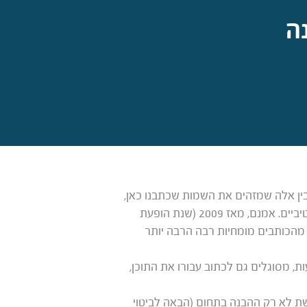
ה
ן אלה שמזהים את השמות שכתבנו כאן,
כנראה שגם אתם נמנים על המעגל המצומצם-אבל-מתרחב שעוסק ב-ALTS – המטבעות הדיגיטליים האלטרנטיביים. אמנם, מאז 2009 (שנת הופעת
 מהכותבים מומחיות רבה הרבה יותר
 מסוגלים גם לכתוב עבורו את התוכן,
שת לא רק ההבנה בתחום (הבאה לביטוי