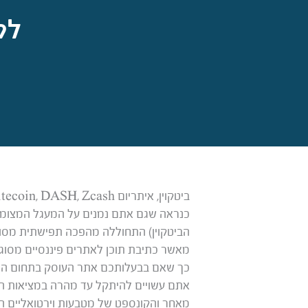
לק
ביטקוין, איתריום Ethereum, RIPPLE, Litecoin, DASH, Zcash, לייטקוין,
הביטקוין) התחוללה מהפכה תפישתית מסוימ
מאשר כתיבת תוכן לאתרים פיננסיים מסוגי
כך שאם בבעלותכם אתר העוסק בתחום המטב
אתם עשויים להיתקל עד מהרה במציאות המ
מאחר והקונספט של מטבעות וירטואליים הו