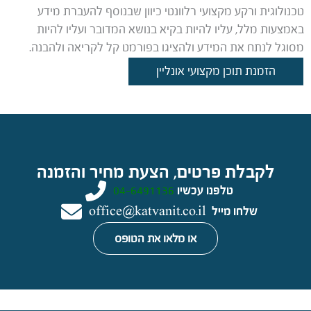
טכנולוגית ורקע מקצועי רלוונטי כיוון שבנוסף להעברת מידע
באמצעות מלל, עליו להיות בקיא בנושא המדובר ועליו להיות
מסוגל לנתח את המידע ולהציגו בפורמט קל לקריאה ולהבנה.
הזמנת תוכן מקצועי אונליין
לקבלת פרטים, הצעת מחיר והזמנה
טלפנו עכשיו
04-6491136
שלחו מייל
office@katvanit.co.il
או מלאו את הטופס