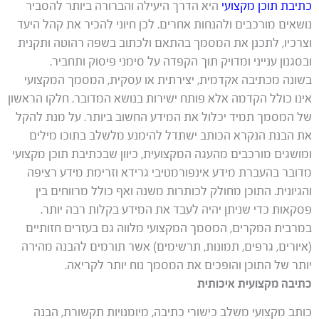
כתיבת תוכן מקצועי
היא הדרך היעילה והברורה ביותר להסביר
נושאים מורכבים ולהנחות אחרים. לכן חיוני להכיר את קהל היעד
וצרכיו, לתכנן את המסמך בהתאם ולכתוב בשפה רהוטה ותקנית
ובסגנון ענייני ומדויק תוך הקפדה על סימני פיסוק ותחביר.
בשונה מכתיבה אקדמית, יצירתית או עסקית, המסמך המקצועי
אינו כולל הקדמה אלא פותח ישירות בנושא המדובר. חלקו הראשון
של המסמך תמיד יכלול את המידע החשוב ביותר. על מנת להקל
את הבנת הנקרא הכותב ישתדל להימנע מלשלב בתוכו מילים
ומושגים מורכבים מהעגה המקצועית, כיוון שבכתיבת תוכן מקצועי
מדובר בהעברת מידע אינפורמטיבי גרידא וזרימת מידע רציפה
והגיונית. התוכן מחולק לכותרות משנה ואף כולל מרווחים בין
פסקאות כדי שניתן יהיה לעבד את המידע בקלות רבה יותר.
במרבית המקרים, המסמך המקצועי מלווה גם בעזרים חזותיים
(איורים, גרפים, תמונות, תרשימים) אשר תורמים להבנה מהירה
יותר של התוכן והופכים את המסמך נוח יותר לקריאה.
כתיבה מקצועית איכותית
כותב מקצועי משלב כישורי כתיבה, מיומנויות תקשורת, הבנה