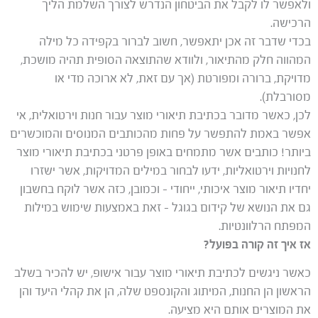
ולאפשר לו לקבל את הביטחון הנדרש לצורך השלמת הליך
הרכישה.
בכדי שדבר זה אכן יתאפשר, חשוב לברור בקפידה כל מילה
המהווה חלק מהתיאור, ולוודא שהתוצאה הסופית תהיה מושכת,
מדויקת, ברורה ומפורטת (אך עם זאת, לא ארוכה מדי או
מסורבלת).
לכן, כאשר מדובר בכתיבת תיאורי מוצר עבור חנות וירטואלית, אי
אפשר באמת להתפשר על פחות מהכותבים המנוסים והמוכשרים
ביותר! כותבים אשר מתמחים באופן פרטני בכתיבת תיאורי מוצר
לחנויות וירטואליות, ידעו לבחור במילים המדויקות, אשר ישזרו
יחדיו תיאור מוצר איכותי, ייחודי – וכמובן, כזה אשר לוקח בחשבון
גם את הנושא של קידום בגוגל – זאת באמצעות שימוש במילות
המפתח הרלוונטיות.
אז איך זה קורה בפועל?
כאשר ניגשים לכתיבת תיאורי מוצר עבור אישופ, יש להכיר בשלב
הראשון הן החנות, המיתוג והקונספט שלה, הן את קהלי היעד והן
את המוצרים אותם היא מציעה.