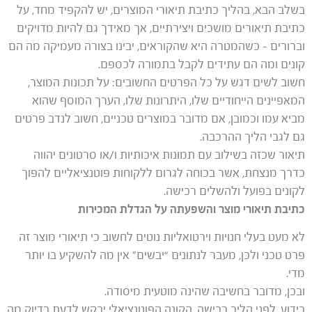
בשלב הבא, בהליך כתיבת תיאורי המוצרים, יש להקפיד מחד, על
כתיבת תיאורים מושכים ויצירתיים, אך מאידך גם להיות מדויקים
וברורים – כשהמטרה היא שהקוראים, יבינו בצורה מעמיקה מה הם
קונים ומה הם עתידים לקבל בתמורה לכספם.
חשוב לשים דגש על כל הפרטים החשובים: על תכונות המוצר,
המאפיינים הייחודיים שלו, היתרונות שלו, הערך המוסף שהוא
מביא עמו וכמובן, אם מדובר במוצרים טכניים, חשוב לנדב פרטים
גם לגבי הליך ההרכבה.
תיאור שכזה בשילוב עם תמונות איכותיות ו/או סרטונים יהווה
כדרך מנצחת, אשר בכוחה לגרום ללקוחות פוטנציאליים להפוך
לקונים בפועל ולהשלים רכישה.
כתיבת תיאורי מוצר והשפעתה על הגדלת המכירות
לא מעט בעלי חנויות וירטואליות נוטים לחשוב כי תיאורי מוצר זה
פרט טכני ולכן, מעבר לנתונים “יבשים” אין מה להשקיע בו יותר
מדי.
ובכן, מדובר בחשיבה שהינה מוטעית מיסודה.
כידוע, לפני הליך רכישה, הקונה הפוטנציאלי יבקש לדעת בדיוק מה