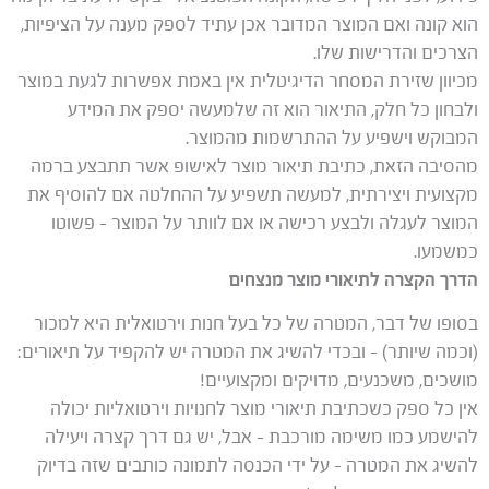
הוא קונה ואם המוצר המדובר אכן עתיד לספק מענה על הציפיות,
הצרכים והדרישות שלו.
מכיוון שזירת המסחר הדיגיטלית אין באמת אפשרות לגעת במוצר
ולבחון כל חלק, התיאור הוא זה שלמעשה יספק את המידע
המבוקש וישפיע על ההתרשמות מהמוצר.
מהסיבה הזאת, כתיבת תיאור מוצר לאישופ אשר תתבצע ברמה
מקצועית ויצירתית, למעשה תשפיע על ההחלטה אם להוסיף את
המוצר לעגלה ולבצע רכישה או אם לוותר על המוצר – פשוטו
כמשמעו.
הדרך הקצרה לתיאורי מוצר מנצחים
בסופו של דבר, המטרה של כל בעל חנות וירטואלית היא למכור
(וכמה שיותר) – ובכדי להשיג את המטרה יש להקפיד על תיאורים:
מושכים, משכנעים, מדויקים ומקצועיים!
אין כל ספק כשכתיבת תיאורי מוצר לחנויות וירטואליות יכולה
להישמע כמו משימה מורכבת – אבל, יש גם דרך קצרה ויעילה
להשיג את המטרה – על ידי הכנסה לתמונה כותבים שזה בדיוק