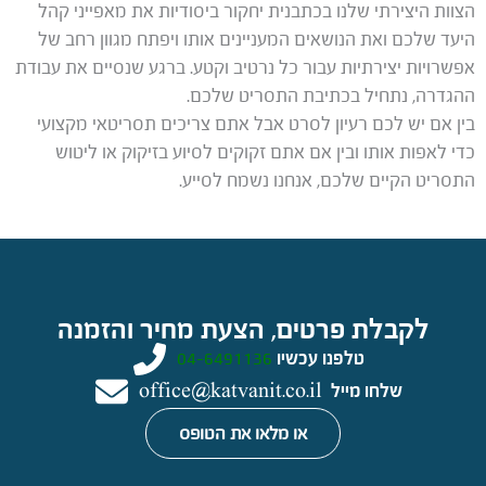
הצוות היצירתי שלנו בכתבנית יחקור ביסודיות את מאפייני קהל
היעד שלכם ואת הנושאים המעניינים אותו ויפתח מגוון רחב של
אפשרויות יצירתיות עבור כל נרטיב וקטע. ברגע שנסיים את עבודת
ההגדרה, נתחיל בכתיבת התסריט שלכם.
בין אם יש לכם רעיון לסרט אבל אתם צריכים תסריטאי מקצועי
כדי לאפות אותו ובין אם אתם זקוקים לסיוע בזיקוק או ליטוש
התסריט הקיים שלכם, אנחנו נשמח לסייע.
לקבלת פרטים, הצעת מחיר והזמנה
טלפנו עכשיו
04-6491136
שלחו מייל
office@katvanit.co.il
או מלאו את הטופס