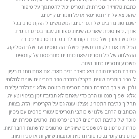
כתבת טלוויזיה מכירתית. תסריט יכול להסתמך על סיפור
שהומצא על ידי תסריטאי או על חומרים קיימים.
ישנם סוגים רבים של תסריטים, המשמשים להפקת סרט בכל
אורך, מפרסומת שאורכה שניות ספורות, עבור בסרט תדמית
מלוטש באורך של כמה דקות וכלה בסדרת סרטוני מכירה
המלווים את הלקוח במשפך משלב ההיסוסים ועד שלב הסליקה.
ההצלחה של כל תסריט שאנו כותבים מתבססת על קונספט
משכנע ותסריט כתוב היטב.
כתיבת תסריט טובה היא מצרך נדיר מאוד. אם אתם נותנים רעיון
ל-100 כותבים שונים, תקבלו בחזרה 100 תסריטים שונים לחלוטין.
ולכן יש צורך בבחירת כותב תסריטים מנוסה שלא “יתגלח” עליכם
אלא ישפוך מנסיונו הרב כדי שאתם לא תבזבזו זמן בניסוי וטעייה.
תהליך כתיבת התסריט אצלנו עונה גם על הקריטריון הזה. בצוות
הכותבים הרחב שלנו יש כותבי תסריטים עטורי פרסים עם ניסיון
מוכח של כתיבת תסריטים לסרטי פרסומת, סרטים מכירתיים,
סדרות סרטונים למשפכים שיווקיים, סרטונים לרשתות החברתיות,
סרטונים קומיים, סרטוני תדמית וכתבות שיווקיות או מכירתיות.