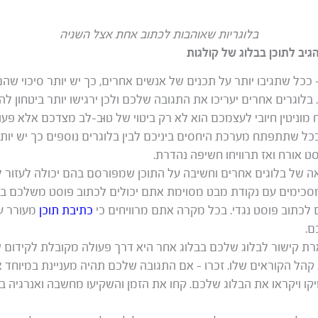
בלוגריות שאוהבות לכתוב אחת אצל השניה
 ככל שתגיבו יותר על תכנים של אנשים אחרים, כך יש יותר סיכוי שהם 
בלוגרים אחרים יעריכו את התגובה שלכם ולכן ירגישו יותר ביטחון לה
 מוניטין חיובי לעצמכם הוא לא רק ביטוי של טוּב-לב מצדכם אלא פעו
כל שתתפתח מערכת היחסים ביניכם לבין בלוגרים נוספים כך יש יות
ט אורח ואז תרוויחו חשיפה נהדרת.
ה של בלוגים אחרים וחשיבה על התוכן שמפורסם בהם יכולה לעזור 
כימים עם נקודת מבט מסוימת אתם יכולים לכתוב פוסט משלכם בנד
לכתוב פוסט נגדי. בכל מקרה אתם מרוויחים כי
כתיבת תוכן
מעורר ענ
ם.
ת קישור לבלוג שלכם בבלוג אחר היא דרך פעולה מקובלת לקידום ש
הל הקוראים שלו. זכרו – אם התגובה שלכם תהיה מעניינת במיוחד א
יקו ויקראו את הבלוג שלכם. קחו את הזמן והשקיעו מחשבה ואנרגיה