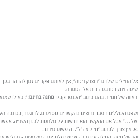
 החיילים שלהם “רוצו קדימה”, אין לאותם פקודים זמן להרהר בכ
שימה ויתקדמו במהירות אל המטרה.
ראווה של חנויות בהם כתוב “הכנסו וקבלו
מתנה בחינם
!”, כאילו שאנ
פט הכוללים הסבר נחוצים בהקשרים מסוימים. לדוגמה, בכתבה העו
ל של…” אבל אם ההקשר הוא חדשות על מלחמת לבנון השנייה, אפשר 
 אין צורך לכתוב “חייל צה”ל”. זה פשוט מיותר.
והג של חיזוק המילה עם מילה שמשכפלת את המשמעות – מחליש את 