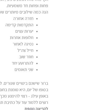
פחות ופחות חד משמעיות.
הנה כמה שילובים מיותרים ששמ
חזרה אחורה
התקדמות קדימה
יערות עצים
חלופות אחרות
נסיגה לאחור
חייל צה”ל
חוזר שוב
להתרועע יחד
שני תאומים
ברור שישנם ביטויים שגורים. ל
בסופו של יום, היא טומנת בחו
באופן עילג – רצוי להימנע מכך
רוצים ללמוד עוד על כתיבת תו
לקריאה נוספת