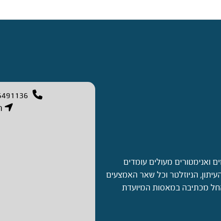
באופן
מדויק
ורהוט”
6491136
רח
ים ואנימטורים מעולים עומדים
עיתון, הניוזלטר וכל שאר האמצעים
 החל מכתיבה במאסות המיועדת