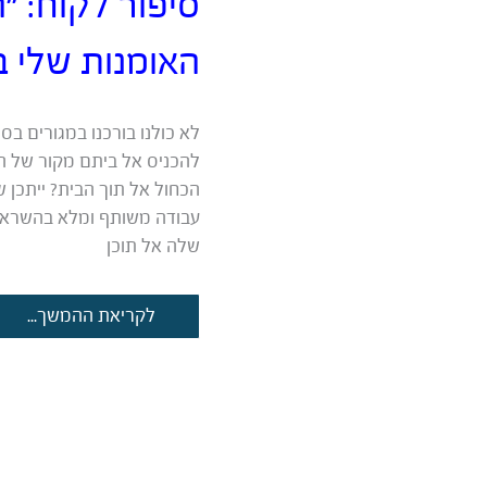
סיפור לקוח: “
האומנות שלי ב
לא כולנו בורכנו במגורים בס
להכניס אל ביתם מקור של ה
הכחול אל תוך הבית? ייתכן 
עבודה משותף ומלא בהשראה 
שלה אל תוכן
סיפור
לקריאת ההמשך...
לקוח:
“הצלחתי
להוציא
לאור
את
האומנות
שלי