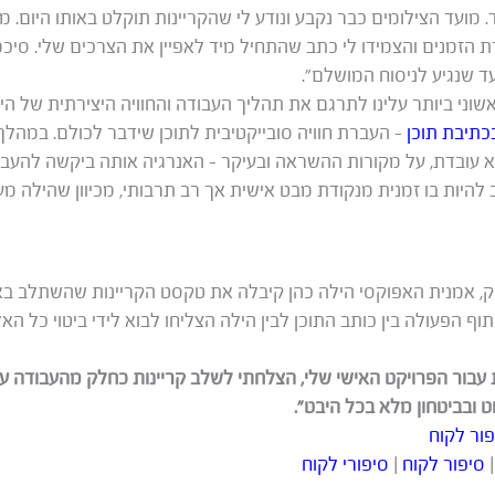
. מועד הצילומים כבר נקבע ונודע לי שהקריינות תוקלט באותו היום. 
 הזמנים והצמידו לי כתב שהתחיל מיד לאפיין את הצרכים שלי. סיכמ
עד שנגיע לניסוח המושלם”.
וני ביותר עלינו לתרגם את תהליך העבודה והחוויה היצירתית של הי
כתיבת תוכן
– העברת חוויה סובייקטיבית לתוכן שידבר לכולם. במהלך
א עובדת, על מקורות ההשראה ובעיקר – האנרגיה אותה ביקשה להעבי
להיות בו זמנית מנקודת מבט אישית אך רב תרבותי, מכיוון שהילה מעו
ק, אמנית האפוקסי הילה כהן קיבלה את טקסט הקריינות שהשתלב בא
ף הפעולה בין כותב התוכן לבין הילה הצליחו לבוא לידי ביטוי כל הא
 עבור הפרויקט האישי שלי, הצלחתי לשלב קריינות כחלק מהעבודה על
ט ובביטחון מלא בכל היבט”.
פור לקוח
סיפור לקוח
|
סיפורי לקוח