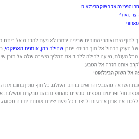
מר והפריצה אל השוק הבינלאומי
 צר מאוד”
אחוריו
וך לחוף הים ואוהבי החופים שבינינו יבחרו לא פעם להכניס אל ביתם 
ל הענק הכחול אל תוך הבית? ייתכן
שהילה כהן, אומנית האפוקסי
, מ
 העולם, סייענו להילה ללכוד את תהליך היצירה שלה אל תוכן שייצג
קרב אותנו חזרה אל הטבע.
ה אל השוק הבינלאומי
בת השראה מהטבע והחופים ברחבי העולם. כל חוף טומן בחובו את הא
אוספת חול ופריטים נוספים וטבעיים מהחופים בהם מבקרת ומשלבת או
וד את אותן אנרגיות ולייצר בכל פעם יצירת אומנות יחידה מסוגה.