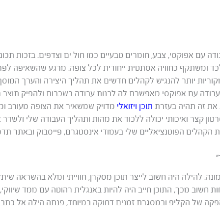
 עם אפוקסי, צבע, חומרים טבעיים כמו חול ים וצדפים. בזכות תכו
כד ומשתקף כחוויה אסתטית ייחודית לכל צופה. מרגע שהשאיפה לפרו
קוריות יותר להנגיש לקהלים חדשים את תהליך היצירה והערך המוס
העבודה עם אפוקסי מאפשרת לה לבנות עבודה בשכבות ולהפיק תוצר ר
 את זה תהיה בעזרת
תוכן ויזואלי
מדויק שמשאיר את הצופה מעורב ומ
רטון קצר ואיכותי יכולה ללכוד את מהות ותהליך העבודה שלי ולשדר
 הקהלים הפוטנציאליים שלי בעמודי אינסטגרם, פייסבוק ובאתר תדמי
”
ונה. להילה היה חשוב לייצר תוכן מסקרן, חווייתי ומלא בהשראה שיתלו
ות חשוב מכך, התוכן חייב היה להיות באנגלית רהוטה עם ממד שיווקי,
פקה של הקליפ ובמסגרת זמנים דחוקה במיוחד, פנתה הילה אל כתב