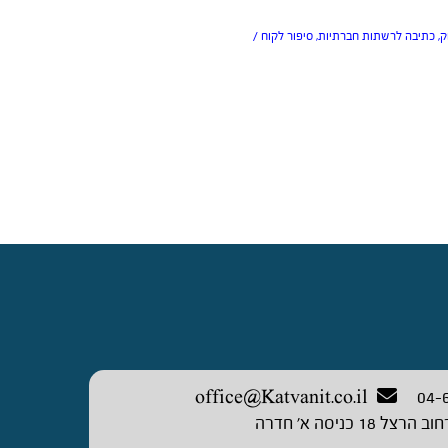
ק
,
כתיבה לרשתות חברתיות
,
סיפור לקוח
/
office@Katvanit.co.il
04-
וב הרצל 18 כניסה א’ חדרה