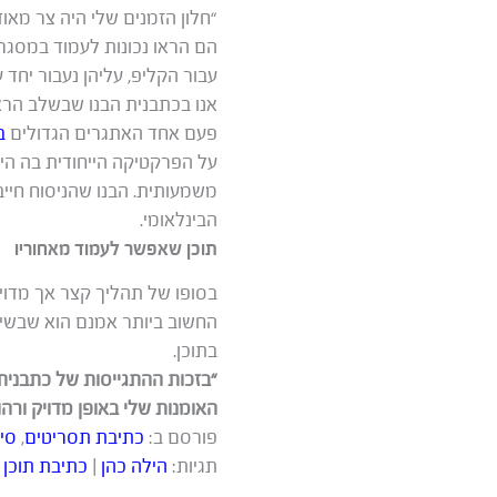
“חלון הזמנים שלי היה צר מאוד
הם הראו נכונות לעמוד במסגרת
עבור הקליפ, עליהן נעבור יחד 
אנו בכתבנית הבנו שבשלב הראש
פעם אחד האתגרים הגדולים
ב
על הפרקטיקה הייחודית בה הי
משמעותית. הבנו שהניסוח חייב 
הבינלאומי.
תוכן שאפשר לעמוד מאחוריו
בסופו של תהליך קצר אך מדוי
החשוב ביותר אמנם הוא שבשיתו
בתוכן.
“בזכות ההתגייסות של כתבנית
האומנות שלי באופן מדויק ורהו
פורסם ב:
כתיבת תסריטים
,
סי
תגיות:
הילה כהן
|
כתיבת תוכן
|