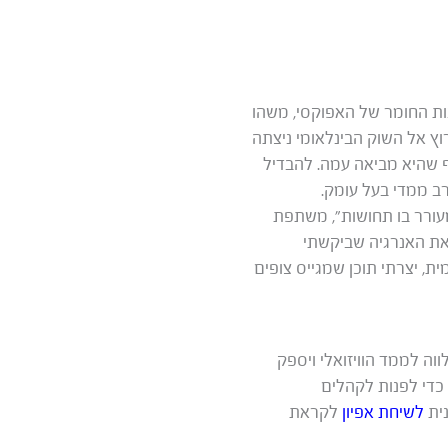
נות החומר של האפוקסי, משהו
ץ אל השוק הבינלאומי ניצתה
ף שהיא מביאה עמה. להבדיל
ב ממדי בעל עומק.
עורר בו תחושות”, משתפת
 את האנרגיה שביקשתי
ת, יצרתי תוכן שמגייס צופים
וה לממד הוויזואלי ויספק
 כדי לפנות לקהלים
נית
לשיחת אפיון
לקראת