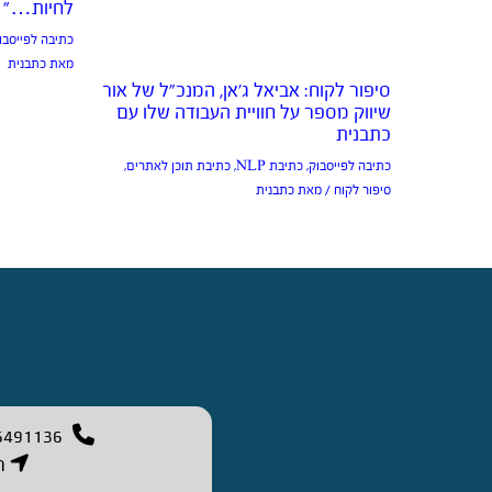
לחיות…”
כתיבה לפייסבו
מאת
כתבנית
סיפור לקוח: אביאל ג’אן, המנכ”ל של אור
שיווק מספר על חוויית העבודה שלו עם
כתבנית
כתיבה לפייסבוק
,
כתיבת NLP
,
כתיבת תוכן לאתרים
,
סיפור לקוח
/ מאת
כתבנית
6491136
רח