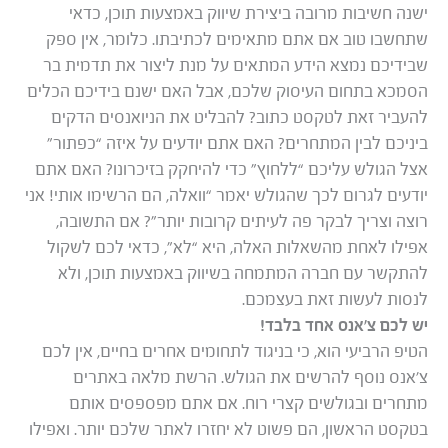
ישנה חשיבות מרובה ביצירת שיווק באמצעות תוכן, כדאי
שתחשבו טוב אם אתם מתאימים לכתיבתו. כלומר, אין ספק
שבידיכם נמצא הידע המתאים על מנת ליצור את תדמית בר
הסמכא בתחום העיסוק שלכם, אבל האם ישנם בידיכם הכלים
להעביר זאת לטקסט כתוב? להבליט את הניואנסים הדקים
ביניכם לבין המתחרים? האם אתם יודעים על איזה “כפתור”
אצל הגולש עליכם “ללחוץ” כדי להיחקק בזיכרונו? האם אתם
יודעים לגרום לכך שהגולש יאמר “וואלה, הם הרשימו אותי! אני
רוצה וצריך לבקר פה לעיתים קרובות יותר”? אם התשובה,
אפילו לאחת מהשאלות האלה, היא “לא”, כדאי לכם לשקול
להתקשר עם חברה המתמחה בשיווק באמצעות תוכן, ולא
לנסות לעשות זאת בעצמכם.
יש לכם צ’אנס אחד בלבד!
הטיפ הרביעי הוא, כי בניגוד לתחומים אחרים בחיים, אין לכם
צ’אנס נוסף להרשים את הגולש. הרשת מלאה באתרים
מתחרים ובגולשים קצרי רוח. אם אתם מפספסים אותם
בטקסט הראשון, הם פשוט לא יחזרו לאתר שלכם יותר. ואפילו