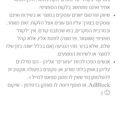
אחיד ואיננו מתחשב בלקוח הספציפי.
שיווק ופרסום ישנים עוסקים במוצר או בשירות ואינם
עוסקים בצורך עליו הם עונים אצל הלקוח. זאת מאחר,
ובמרבית המקרים, כמו שכתבנו קודם, אין “לקוח”
ספציפי (אווטאר, פרסונה) לפנות אליו, אלא קהל
שלם, שלא ברור מהי הנגיעה (אם בכלל ישנה כזו) שלו
למוצר או לשירות המוצעים.
אנשים הפכו להיות “עיוורים” אליהן – הם מדלגים
עליהן באופן בלתי מודע, או, נוקטים בפעולה אקטיבית
להעלמתן (מי שאין לו מסנן ספאם למייל ו-
AdBlock, או תוסף דומה לו מותקן בדפדפן – שיקום
🙂 ).