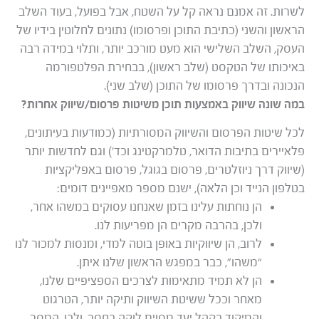
לשרות. זה אמנם נראה קל על השטח, אבל בפועל, בעוד השלב
הראשון והשני (כתיבת התוכן ופרסומו) נתונים לחלוטין בידיו של
העסק, השלב השלישי הוא מעט מורכב יותר, ותלוי במידה רבה
באיכותו של הטקסט (שלב ראשון), בבחירת הפלטפורמה
הנכונה ובדרך פרסומו של התוכן (שלב שני).
במה שונה שיווק באמצעות תוכן משיטות פרסום/שיווק אחרות?
לכל שיטות הפרסום והשיווק המסורתיות (כמודעות בעיתונים,
פלאיירים בתיבות הדואר, טלמרקטינג וכד’) וגם לחדשות יותר
(שיווק דרך ניוזלטרים, פרסום בגוגל, פרסום באפליקציות
בטלפון הנייד וכן הלאה), ישנם מספר מאפיינים דומים:
הן נוחתות עלינו בזמן שאנחנו עסוקים במשהו אחר,
ולכן, בהרבה מקרים הן מפריעות לנו.
לרוב, הן שיווקיות באופן בוטה למדי, ומנסות למכור לנו
“משהו”, כבר במפגש הראשון שלנו איתן.
הן לא תמיד מתאימות לצרכים הספציפיים שלנו,
מאחר וככל ששיטת השיווק ותיקה יותר, הטרגוט
והמיקוד בקהל יעד מסוים לוקה בחסר, ולכן, המסר