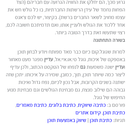
גרוע מכך, הם יחלקו את החוויה הגרועה עם חבריהם (הצד
הפחות נחמד של עידן הרשתות החברתיות, בו כל גולש חש את
עצמו מחויב לשאר החברים ברשת). בקיצור, יש לכם צ’אנס
אחד ללכוד את הגולש ולעניין אותו, ואם תדמיתכם חשובה לכם,
רצוי שתעשו זאת בדרך הטובה ביותר.
בשורה התחתונה
למרות שגוגל.קום כיום כבר מאד מפותח ויודע לבחון תוכן
באספקט של איכות, גוגל סי.או.איי.אל,
עדיין
מפגר מעט מאחור
ו
עדיין
ישנה משמעות
גם
לנפחו של הטקסט הכתוב, ולכן עדיף
ליצור כמה שיותר תוכן, תוך, כמובן, שמירה על איכותו. יתכן שזה
ישתנה בשנים הקרובות, אבל נכון לכיום, נפח גדול ואיכות
גבוהה הם שילוב מנצח, גם מבחינת הגולשים וגם מבחינת מנוע
החיפוש של גוגל.
פורסם ב:
כתיבה שיווקית
,
כתיבת בלוגים
,
כתיבת מאמרים
,
כתיבת תוכן
,
קידום אתרים
תגיות:
כתיבת תוכן
|
שיווק באמצעות תוכן