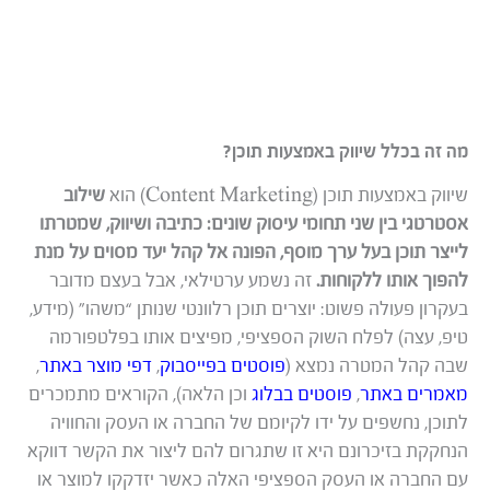
מה זה בכלל שיווק באמצעות תוכן?
שיווק באמצעות תוכן (Content Marketing) הוא
שילוב
אסטרטגי בין שני תחומי עיסוק שונים: כתיבה ושיווק, שמטרתו
לייצר תוכן בעל ערך מוסף, הפונה אל קהל יעד מסוים על מנת
להפוך אותו ללקוחות.
זה נשמע ערטילאי, אבל בעצם מדובר
בעקרון פעולה פשוט: יוצרים תוכן רלוונטי שנותן “משהו” (מידע,
טיפ, עצה) לפלח השוק הספציפי, מפיצים אותו בפלטפורמה
שבה קהל המטרה נמצא (
פוסטים בפייסבוק
,
דפי מוצר באתר
,
מאמרים באתר
,
פוסטים בבלוג
וכן הלאה), הקוראים מתמכרים
לתוכן, נחשפים על ידו לקיומם של החברה או העסק והחוויה
הנחקקת בזיכרונם היא זו שתגרום להם ליצור את הקשר דווקא
עם החברה או העסק הספציפי האלה כאשר יזדקקו למוצר או