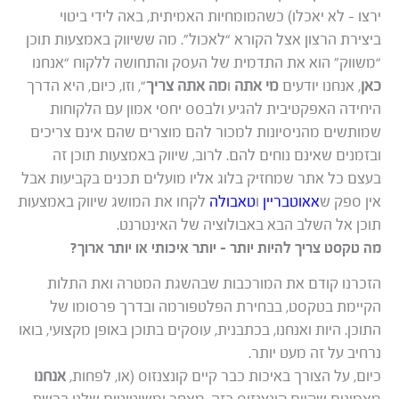
ירצו – לא יאכלו) כשהמומחיות האמיתית, באה לידי ביטוי
ביצירת הרצון אצל הקורא “לאכול”. מה ששיווק באמצעות תוכן
“משווק” הוא את התדמית של העסק והתחושה ללקוח “אנחנו
כאן
, אנחנו יודעים
מי אתה
ו
מה אתה צריך
“, וזו, כיום, היא הדרך
היחידה האפקטיבית להגיע ולבסס יחסי אמון עם הלקוחות
שמותשים מהניסיונות למכור להם מוצרים שהם אינם צריכים
ובזמנים שאינם נוחים להם. לרוב, שיווק באמצעות תוכן זה
בעצם כל אתר שמחזיק בלוג אליו מועלים תכנים בקביעות אבל
אין ספק ש
אאוטבריין
ו
טאבולה
לקחו את המושג שיווק באמצעות
תוכן אל השלב הבא באבולוציה של האינטרנט.
מה טקסט צריך להיות יותר – יותר איכותי או יותר ארוך?
הזכרנו קודם את המורכבות שבהשגת המטרה ואת התלות
הקיימת בטקסט, בבחירת הפלטפורמה ובדרך פרסומו של
התוכן. היות ואנחנו, בכתבנית, עוסקים בתוכן באופן מקצועי, בואו
נרחיב על זה מעט יותר.
כיום, על הצורך באיכות כבר קיים קונצנזוס (או, לפחות,
אנחנו