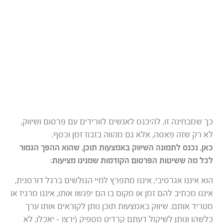
כך שמבחינה זו, להיכנס לאנשים לוורידים עם פרסום ושיווק,
לא רק שזה פאסה, אלא גם מהווה בזבוז זמן וכסף.
כאן, נכנס לתמונה השיווק באמצעות תוכן, שהוא ההפך הגמור
לכל מה ששיטות הפרסום הקודמות שמנינו מציעות:
הוא איננו אגרסיבי, איננו מתפרץ לחיי הגולשים ברגל דורסנית,
איננו מכתיב להם זמן או מקום בו הם יפגשו אותו, איננו מרגיז או
מטריד אותם. שיווק באמצעות תוכן נותן לקוראים אותו ערך
כלשהו ונותן לשיקול דעתם קרדיט מספיק (ירצו – יאכלו, לא