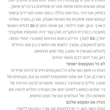
מאמינים שקיים קונצנזוס כזה, מאחר ומשיטוטים שלנו ברשת,
אנחנו פוגשים פחות ופחות אתרים שמלאים בג’יבריש שיווקי,
בשיווק אגרסיבי, בפרסום כוללני, בפופ-אפס מטרידים ובשאר
קטסטרופות שיווקיות ופרסומיות שונות), אם כן, נותרה שאלת
האורך. וכאן, ישנה דילמה: אם אנחנו כותבים
גם
לגולש האנושי
(שעבורו, במרבית המקרים, תוכן קצר יהיה מתומצת ואפקטיבי
יותר), ו
גם
לצורך הדירוג במנוע החיפוש (שעבורו “נפח” מהווה
סימן להשקעה), נצטרך למצוא את הפשרה בין 300 המילים
(לגולש האנושי) ול-2,000 (של מנוע החיפוש).
כאן, נוכל לתת לכם מספר טיפים:
לא כל הטקסטים “שווים”
הטיפ הראשון הוא שלא כל הטקסטים חייבים להיות אחידים
באורכם, אבל אם אתם מתעקשים לפנות גם וגם, טקסטים של
1,000 מילים (כשמדובר במאמר שמטרתו לבסס תדמית של
בר סמכא בנושא כלשהו) יעשו את העבודה ויצליחו להשיג את
תשומת הלב של הגולשים וגם של מנוע החיפוש.
הכירו את הטקסט שלכם
הטיפ השני הוא, כי יש להתאים את אורך הטקסט לייעודו