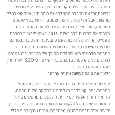
הזה וניסה מספר פורמטים ולבסוף בחר בחברת כתבנית עמה
היתה לו היכרות מוצלחת קודמת בימיו כשכיר. עוזי מרחיב:
“כשפתחתי את החברה התחלתי עם כותב תוכן אינהאוס כחלק
מהצוות, אבל זה לא הוכיח את עצמו. ברגע שהבנתי שהפתרון
הוא ספק תוכן חיצוני, כתבנית הפכה לכתובת המתבקשת.
הכרתי את כתבנית כבר בשנת 2018, כשהייתי שכיר בחברת
אפסייט, החוויה של העבודה עם כתבנית היתה טובה מאוד גם
מבחינת השירות המהיר וגם מבחינת איכות התכנים. היום,
כתבנית מבחינתי היא ‘מחלקת התוכן’ של החברה, כרגע אנחנו
נדרשים למשהו כמו 20 תכנים בחודש לצורכי SEO ואני מעריך
שהמגמה הזו תתרחב”.
“לא רואה סיבה לעשות את זה אחרת”
עוזי שבת תיאר בפנינו כיצד מתבצע תהליך העבודה מול
כתבנית: “פרויקט בדרך כלל יתחיל במחקר מילות מפתח,
המחקר הזה מאפשר לנו לדעת מה אנשים מחפשים בגוגל
בתחום הפעילות של הלקוח. אנחנו עושים תעדוף לביטויים וכך
יודעים איזה תכנים להזמין מכתבנית. אנחנו נצרף בריף כללי