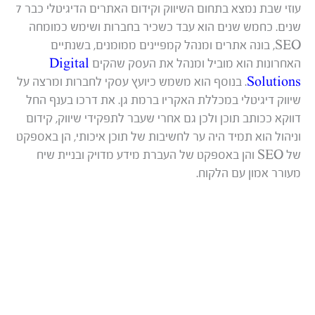
עוזי שבת נמצא בתחום השיווק וקידום האתרים הדיגיטלי כבר 7
שנים. כחמש שנים הוא עבד כשכיר בחברות ושימש כמומחה
SEO, בונה אתרים ומנהל קמפיינים ממומנים, בשנתיים
האחרונות הוא מוביל ומנהל את העסק שהקים
Digital
Solutions
. בנוסף הוא משמש כיועץ עסקי לחברות ומרצה על
שיווק דיגיטלי במכללת האקריו ברמת גן. את דרכו בענף החל
דווקא ככותב תוכן ולכן גם אחרי שעבר לתפקידי שיווק, קידום
וניהול הוא תמיד היה ער לחשיבות של תוכן איכותי, הן באספקט
של SEO והן באספקט של העברת מידע מדויק ובניית שיח
מעורר אמון עם הלקוח.