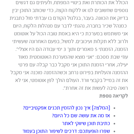
הכולל את הכותרת ואת ביטויי המפתח, ולעיתים גם דגשים
נוספים שחשובים לנו או ללקוח הקצה, כדי שכותב התוכן יבין
בדיוק את הכוונה. בעבר, בגלגול הקודם בו עבדתי מול כתבנית
כמנהל שכיר בחברה, נהגתי לדבר עם מנהלות הלקוח, היום
אני משתמש במערכת כי היא באמת טובה הכול על אוטומט
ולרוב ללא תקלות ועיכובים. למשל, בפעם האחרונה שעשיתי
הזמנה, הזמנתי 5 מאמרים ותוך 3 ימי עבודה הם היו אצלי”.
עוזי שבת מסכם: “אני מוצא שהמערכת האוטומטית מאוד
יעילה, אחרי הזמנת התוכן אני מקבל כבר קבלה עם פרטי
ההזמנה והעלויות בפירוט נרחב וכשההזמנה מוכנה אני מקבל
את זה במייל בקבצי וורד. העולם הולך לפן אוטומטי, אני לא
רואה סיבה לעשות את זה אחרת”.
לקריאה נוספת
[המלצה] איך נכון להזמין תכנים אפקטיביים?
אז מה את עושה שם כל היום?
כתיבת תוכן שיווקי לאתר
שפרו הופעתכם: דרכים לשיפור התוכן בעמוד