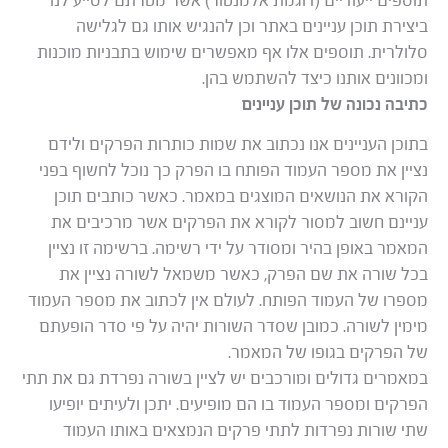
תוספים ייעודיים (דוגמת אלמנטור) אשר מטרתם לסייע לנו
ביצירת תוכן עניינים באתר וכן להנגיש אותו גם לגלישה
סלולרית. תוספים אלו אף מאפשרים שימוש בתבניות מוכנות
ומכוונים אותנו כיצד להשתמש בהן.
כתיבה נכונה של תוכן עניינים
בתוכן העניינים אנו נכתוב את שמות כותרות הפרקים ולידם
נציין את מספר העמוד הפותח בו הפרק כך נוכל לחשוף בפני
הקורא את הנושאים המוצגים במאמר. כאשר כותבים תוכן
עניינם חשוב למסור לקורא את הפרקים אשר מרכיבים את
המאמר באופן בהיר ומסודר על ידי רשימה. ברשימה זו נציין
בכל שורה את שם הפרק, כאשר משמאל לשורה נציין את
מספרו של העמוד הפותח. לעולם אין לכתוב את מספר העמוד
מימין לשורה. כמובן שסדר השורות יהיה על פי סדר הופעתם
של הפרקים בגופו של המאמר.
במאמרים גדולים ומורכבים יש לציין בשורה נפרדת גם את תתי
הפרקים ומספר העמוד בו הם מופיעים. יתכן ולעיתים יופיעו
שתי שורות נפרדות לתתי פרקים הנמצאים באותו העמוד