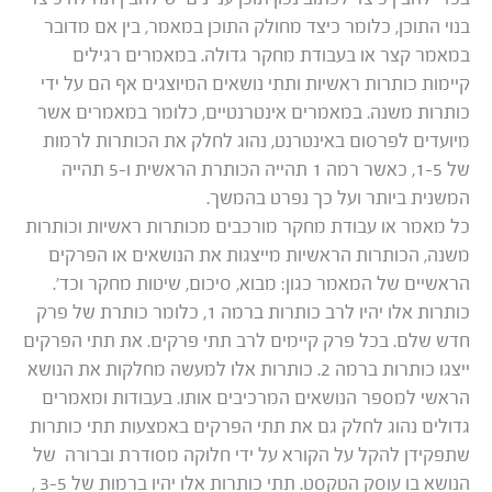
בנוי התוכן, כלומר כיצד מחולק התוכן במאמר, בין אם מדובר
במאמר קצר או בעבודת מחקר גדולה. במאמרים רגילים
קיימות כותרות ראשיות ותתי נושאים המיוצגים אף הם על ידי
כותרות משנה. במאמרים אינטרנטיים, כלומר במאמרים אשר
מיועדים לפרסום באינטרנט, נהוג לחלק את הכותרות לרמות
של 1-5, כאשר רמה 1 תהייה הכותרת הראשית ו-5 תהייה
המשנית ביותר ועל כך נפרט בהמשך.
כל מאמר או עבודת מחקר מורכבים מכותרות ראשיות וכותרות
משנה, הכותרות הראשיות מייצגות את הנושאים או הפרקים
הראשיים של המאמר כגון: מבוא, סיכום, שיטות מחקר וכד’.
כותרות אלו יהיו לרב כותרות ברמה 1, כלומר כותרת של פרק
חדש שלם. בכל פרק קיימים לרב תתי פרקים. את תתי הפרקים
ייצגו כותרות ברמה 2. כותרות אלו למעשה מחלקות את הנושא
הראשי למספר הנושאים המרכיבים אותו. בעבודות ומאמרים
גדולים נהוג לחלק גם את תתי הפרקים באמצעות תתי כותרות
שתפקידן להקל על הקורא על ידי חלוקה מסודרת וברורה של
הנושא בו עוסק הטקסט. תתי כותרות אלו יהיו ברמות של 3-5 ,