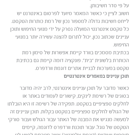
על פי סדר חשיבותן.
חשוב לציין כי כאשר המאמר מיועד לפרסום באינטרנט יש
לייחס חשיבות גדולה למספור נכון של רמת כותרות הטקסט.
כל טקסט אינטרנטי המועלה נסרק על ידי מנועי החיפוש ותוכן
עניינים שכתוב נכון, יכול לתרום להצגה עשירה יותר במנועי
החיפוש.
בכתיבת מסמכים בוורד קיימת אפשרות של סימון רמת
הכותרת בלשונית “בית”. פונקציה דומה קיימת גם בכתיבת
טקסט במערכות לבניית אתרים דוגמת וורדפרס.
תוכן עניינים במאמרים אינטרנטיים
כאשר מדובר על תוכן עניינים אינטרנטי, לרב יהיה מדובר
בסוגים של רשימת לינקים, קישורים לעמודים באתר או
לחלקים ספציפיים בטקסט. תפקידה של רשימה זו היא הובלתו
של הגולש לחלקים ספציפיים בטקסט בקלות. תוכן עניינים זה
למעשה מנגיש את המבנה של האתר עבור הגולש ועבור סורקי
הטקסט של גוגל. עבור תוכנת וורדפרס לדוגמה, קיימים