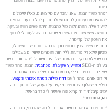
מול קהל היעד שלו וצריך שהמסר שלו יועבר בצורה הטובה
ביותר.
“מהר מאוד הבנתי שאני עובד עם מקצוענים, כאלו שיכולים
להתאים את עצמם, להתגמש ולהתכוונן לכל מודעה בהתאם
לייעוד שלה. ההתנהלות מול כתבנית היתה פשוט חוויה ובעיקר,
תחושה שיש שם בצד השני מי שבאמת רוצה לעזור לי לדחוף
את העסק שלי קדימה”.
התכנים שיניב צריך מגוונים וכך גם השירותים שדרושים לו,
מכיוון שלא רק מודעות ללקוחות וחומרים שיווקיים בשבילם
נדרשו אלא גם קידום האתר שלו היה חשוב לו. “משיטוטי ברשת
בעולם ה-SEO
ומהייעוץ שקיבלתי מכתבנית
, הבנתי מהר מאוד
שאני חייב בסיס כדי לקדם את האתר שלי בצורה אורגנית
וקידום אורגני מתחיל עם
דו”ח מילות מפתח איכותי ומקצועי
.
מילאתי שאלון קצר וסיפרתי קצת על העסק שלי, ובתוך כמה
ימים קיבלתי דו”ח קריא ונוח שעשה לי סדר בראש”.
זהו, התמכרתי!
“כתבנית היא באמת משהו אחר מכל מה שהכרתי, גם ברמה