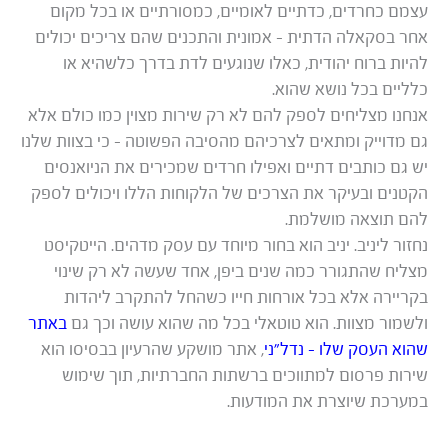
עצמם כחרדים, כדתיים לאומיים, כמסורתיים או בכל מקום
אחר בסקאלה הדתית – אמונית והתכנים שהם צריכים יכולים
להיות ברוח יהודית, כאלו שנוגעים לדת בדרך כלשהיא או
כלליים בכל נושא שהוא.
אנחנו מצליחים לספק להם לא רק שירות מצוין כמו כולם אלא
גם מדוייק ומתאים לצרכיהם מהסיבה הפשוטה – כי בצוות שלנו
יש גם כותבים דתיים ואפילו חרדים שמכירים את הניואנסים
הקטנים ובעיקר את הצרכים של הלקוחות הללו ויכולים לספק
להם תוצאה מושלמת.
נחזור ליניב. יניב הוא בחור מיוחד עם עסק מדהים. הייטקיסט
מצליח שהתגורר כמה שנים ביפן, אחד שעשה לא רק שינוי
בקריירה אלא בכל אורחות חייו כשהחל להתקרב ליהדות
ולשמור מצוות. הוא טוטאלי בכל מה שהוא עושה וכך גם
באתר
שהוא העסק שלו – נדל”ני
, אתר מושקע שהרעיון בבסיסו הוא
שירות פרסום למתווכים ברשתות החברתיות, תוך שימוש
במערכת שיוצרת את המודעות.