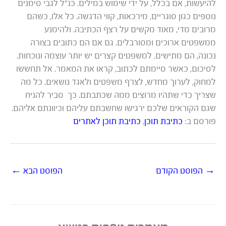
להיעשות, אם בכלל, על ידי שימוש במילים. כנ”ל לגבי סימנים
נוספים כגון סוגריים, מירכאות, קווי הדגשה. כל אלו, כשהם
מרובים מדי, מאוד מקשים על רצף הכתיבה. ולהימנע
ממשפטים ארוכים ומסורבלים. גם אם הם כתובים בצורה
נכונה, הם מתישים. למשפטים קצרים יש יותר עוצמה ונוכחות.
לסיכום, כאשר סיימתם לכתוב, קראו את המאמר. אל תחששו
למחוק, לערוך מחדש, לצרף משפטים ולאגד נושאים. כל מה
שצריך כדי שתהיו מרוצים ממה שכתבתם. כך סביר להניח
שגם הקוראים שלכם ירגישו שחשבתם עליהם וכיוונתם אליהם.
פורסם ב:
כתיבת תוכן
,
כתיבת תוכן לאתרים
→
הפוסט הקודם
הפוסט הבא
←