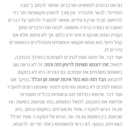
גם אם נכנסים לנושאים מורכבים, אפשר לכתוב ב”גובה
העיניים”, לבאר ולהבהיר. אין צורך להפגין מקצועיות יתר כדי
להיחשב מביני עניין ורציניים. אפשר להסביר ולכתוב על דברים
מסובכים בצורה ברורה ופשוטה. לנסח את הדברים מתוך
נקודת הנחה שהקורא אינו יודע כלום, אך לא טיפש. אלא אם
קהל היעד הוא ממש מקצועי והמונחים והתהליכים המתוארים
נהירים לו.
ועוד דבר, אל תתנו סופרלטיבים לעצמכם במהלך הכתיבה.
למשל,
זוהי דוגמא מצוינת לרעיון הזה והזה
. זה לא נראה טוב
כשאתם משבחים את עצמכם. גם הפרזה היא לא במקום.
לדוגמא,
הבד הזה הוא בעל איכות יוצאת מן הכלל
. בעיקר אם
הסופרלטיבים לא באמת תורמים למסר שאנחנו רוצים להעביר.
ועוד דבר, שימוש במילות יחס ובאותיות בכל”מ משפרות
ומייפות את הטקסט. למשל המשפט, בחג שבועות, בשעות 18-
19.30 הגיעו לטקס כ-70% מהאורחים. במקומו נכתוב, בחג
שבועות, בין השעות 18-19.30, הגיעו אל הטקס כ-70% מכלל
האורחים. בנוסף, לא כדאי להשתמש ביותר מדי ש’. לדוגמא,