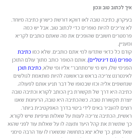
איך לכתוב טוב ונכון
בעיקרון, כתיבה טובה לאו דווקא דורשת כישרון כתיבה מיוחד.
לא צריכים להיות סופרים כדי לכתוב טוב. אבל יש כמה
פרמטרים חשובים שהופכים את מה שאתם כותבים לקריא
ומעניין.
קודם כל כדאי שתדעו למי אתם כותבים. שלא כמו
כתיבת
ספרים (גם דיגיטליים)
, אותם הסופר כותב מתוך עולם התוכן
הפנימי שלו, ויש מי ש”מתחבר” אליו ומי שלא,
כתיבת תוכן
לאינטרנט צריכה בראש ובראשונה להיות מותאמת לגולשים
שנחשפים אליה וכזו שבסופו של דבר תניע אותם לפעולה.
כתיבה היא דרך של תקשורת בין הכותב לקורא וכתיבה טובה
יוצרת תקשורת טובה. כשהכתיבה היא טובה, הרעיונות שאנו
רוצים להעביר באים לידי ביטוי בדרך האפקטיבית ביותר.
ראשית, הכתיבה צריכה לענות על שאלות וציפיות שיש לקורא.
כך שתשרת את קהל היעד ותענה לו על שאלות עוד לפני שהוא
שאל אותן. כך שלא יצא בתחושה שנשארו לו עוד הרבה סימני