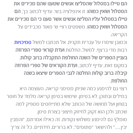
הם טיילו במסלול שהמליצו אנשים שטענו שהם מכירים את
המסלול ושאין כמוהו
. זו אינפלציה בש’. עדיף לכתוב כך,
הם
טיילו במסלול עליו המליצו אנשים אשר טענו כי הם מכירים את
המסלול ושאין כמוהו
. משפטים רוויי ש’ מאוד מכבידים על
הקריאה.
וכמובן שימרו על עברית תקנית. אל תכתבו למשל
סמיכויות
רבות מדי ברצף. למשל, החלטת
ועדת קוראי ספרי הפרוזה
בעניין הספרים של השנה החולפת התקבלה ברוב קולות
.
במקום זאת, עדיף לכתוב,
ועדת הקוראים של ספרי הפרוזה
קיבלה ברוב קולות החלטה לגבי הספרים שיצאו בשנה
החולפת
.
רצוי גם להימנע כמה שניתן מסימני קריאה. העוצמה היא
במילים ובתוכן, לא בסימן. שימוש בסימן קריאה מלמד על חוסר
בטחון ועל תחושה של הכותב שלא מתייחסים מספיק למה
שכתב ולכן הוא זקוק לחיזוק חיצוני בצורת סימן.
מומלץ גם להימנע משלוש נקודות. זה כאילו אמרתם, “והמבין
יבין…” ולהישאר “סתומים”, לא ברורים, חידתיים. כל זה צריך