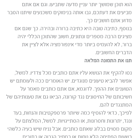
הוא תוכן שמושך יותר עניין מדעה שתביעו. וגם אם אתם
מביעים את דעתכם, גבו אותה בנימוקים משכנעים שיתנו הסבר
מדוע אתם חושבים כך.
בנוסף, כתיבה טובה היא כתיבה ברורה ובהירה. כך שגם אם
מציגים הרבה מספרים ונתונים, חשוב שהתוכן הכללי יהיה
ברור, לא להעמיס ביותר מדי אינפורמציה אלא לציין את
הדברים החשובים.
תנו את התמונה המלאה
נסו להקיף את הנושא עליו אתם כותבים מכל צדדיו. למשל,
אפשר להביא טיעונים מנוגדים. יש האומרים ככה ולעומתם יש
הטוענים את ההפך. לדוגמא, אם אתם כותבים מאמר על
חשיבותם של החיסונים נגד קורונה, הביאו גם את טענותיהם של
המתנגדים להם.
לפיכך, כדאי להוסיף כמה שיותר פרספקטיבות והנחות, בעד
ונגד, יתרונות וחסרונות, או הסתייגויות. למשל, המלצתם על
מקום מסוים בבלוג שאתם כותבים. אבל נניח שיש בעיה כלשהי
בשעות הפתיחה הלא נוחות או במחיר הגבוה או בתורים