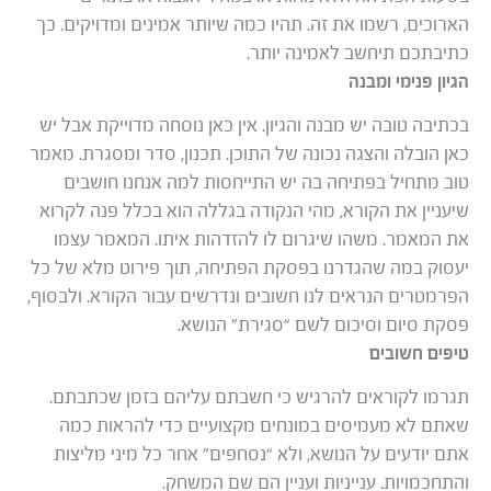
הארוכים, רשמו את זה. תהיו כמה שיותר אמינים ומדויקים. כך
כתיבתכם תיחשב לאמינה יותר.
הגיון פנימי ומבנה
בכתיבה טובה יש מבנה והגיון. אין כאן נוסחה מדוייקת אבל יש
כאן הובלה והצגה נכונה של התוכן. תכנון, סדר ומסגרת. מאמר
טוב מתחיל בפתיחה בה יש התייחסות למה אנחנו חושבים
שיעניין את הקורא, מהי הנקודה בגללה הוא בכלל פנה לקרוא
את המאמר. משהו שיגרום לו להזדהות איתו. המאמר עצמו
יעסוק במה שהגדרנו בפסקת הפתיחה, תוך פירוט מלא של כל
הפרמטרים הנראים לנו חשובים ונדרשים עבור הקורא. ולבסוף,
פסקת סיום וסיכום לשם “סגירת” הנושא.
טיפים חשובים
תגרמו לקוראים להרגיש כי חשבתם עליהם בזמן שכתבתם.
שאתם לא מעמיסים במונחים מקצועיים כדי להראות כמה
אתם יודעים על הנושא, ולא “נסחפים” אחר כל מיני מליצות
והתחכמויות. ענייניות ועניין הם שם המשחק.