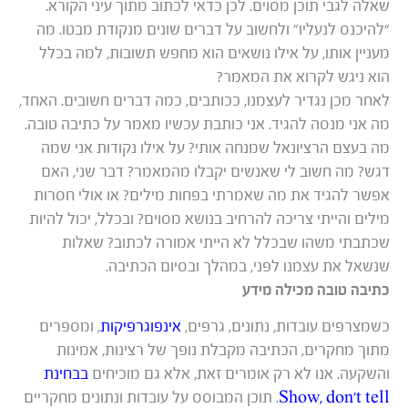
שאלה לגבי תוכן מסוים. לכן כדאי לכתוב מתוך עיני הקורא.
“להיכנס לנעליו” ולחשוב על דברים שונים מנקודת מבטו. מה
מעניין אותו, על אילו נושאים הוא מחפש תשובות, למה בכלל
הוא ניגש לקרוא את המאמר?
לאחר מכן נגדיר לעצמנו, ככותבים, כמה דברים חשובים. האחד,
מה אני מנסה להגיד. אני כותבת עכשיו מאמר על כתיבה טובה.
מה בעצם הרציונאל שמנחה אותי? על אילו נקודות אני שמה
דגש? מה חשוב לי שאנשים יקבלו מהמאמר? דבר שני, האם
אפשר להגיד את מה שאמרתי בפחות מילים? או אולי חסרות
מילים והייתי צריכה להרחיב בנושא מסוים? ובכלל, יכול להיות
שכתבתי משהו שבכלל לא הייתי אמורה לכתוב? שאלות
שנשאל את עצמנו לפני, במהלך ובסיום הכתיבה.
כתיבה טובה מכילה מידע
כשמצרפים עובדות, נתונים, גרפים,
אינפוגרפיקות
, ומספרים
מתוך מחקרים, הכתיבה מקבלת נופך של רצינות, אמינות
והשקעה. אנו לא רק אומרים זאת, אלא גם מוכיחים
בבחינת
Show, don’t tell
. תוכן המבוסס על עובדות ונתונים מחקריים