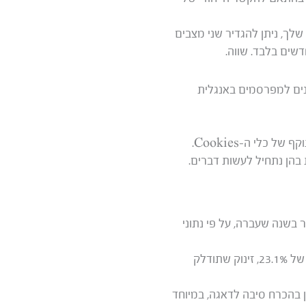
לך, ניתן להגדיר שני מצבים
דשים בלבד. שווה.
ינים למפרסמים באנגלית
למה זה חשוב לנו: גוגל ממשיכה להעצים את מאמצי האוטומציה ולמידת המכונה לקראת פקיעת התוקף של כלי ה-Cookies.
בהן נתחיל לעשות דברים.
דש השביעי ברציפות – ירידה של 5.8% בהשוואה לינואר בשנה שעברה, על פי נתוני
אין סיבה לפאניקה: על פניו, הצניחה הזו עשויה להיראות רע מאוד בהשוואה לשנת 2022, אז חל זינוק של 23.1%, זינוק שתודלק
 אז אולי אין בהכרח סיבה לדאגה, במיוחד