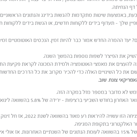
דף הנחיתה.
עת, באמצעות שיטות מתקדמות להגשות בידינג והנתונים הראשוניים ש
פיין שלך – תעדוף בידים ללקוחות חדשים, או הגשת בידים ללקוחות ח
ם? יעד ההמרה החדש אמור כבר להיות זמין. הנכסים האוטומטיים זמ
להשיק את הפיצ’ר לשפות נוספות בהמשך השנה.
ישם את כל השינויים האלה כדי להכיר מקרוב את כל הדרכים החדשות 
מריקאי צונח. שוב.
ממש לא מדובר במספר מזל במקרה הזה.
שוק המודעות בארה”ב צנח בינואר האחרון בחו
ר האלקטרוני בתקופת המגיפה.
במבט ארוך טווח, צפויה עלייה של 15% בהשוואה לעומת הנתונים של השנתיים האחרונות.