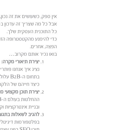
אין ספק, כשעושים את זה נכון, קידום אתרים אורגני 
אבל כל מה שצריך זה עדכון בס
כל התוכנית העסקית שלך.
כדי להימנע מהקטסטרופה הזו
הפצה, אחרים.
בואו נכיר אותם מקרוב…
יצירת תיאורי מקרה:
ה
נציג איך אנחנו פותר
בתחום 
כיצד חייהם של הלקוח
יצירת תוכן מקצועי מ
ובניית אינטרקציות 
להגיב לשאלות בתגוב
בפלטפורמות דיגיטלי
תוכן SEO בפני עצמו, מכיוון שאנשים נוספים כנראה ישאלו את השאלות האלו, יחפשו אותן וינחתו על התשובות שלך.