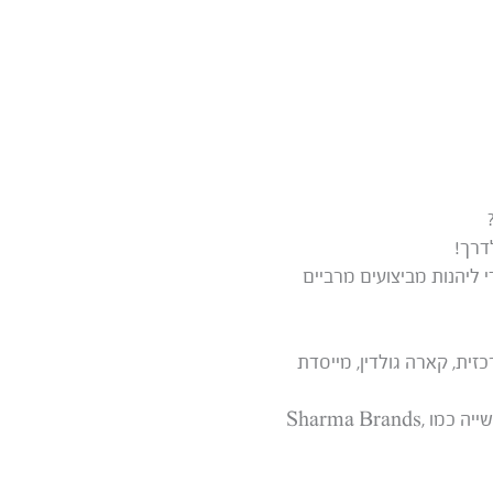
י ליהנות מביצועים מרביים
ית, קארה גולדין, מייסדת
להתוודע לאסטרטגיות ומגמות מסחר אלקטרוני קריטיות של DTC ממותגים מובילים בתעשייה כמו Sharma Brands,