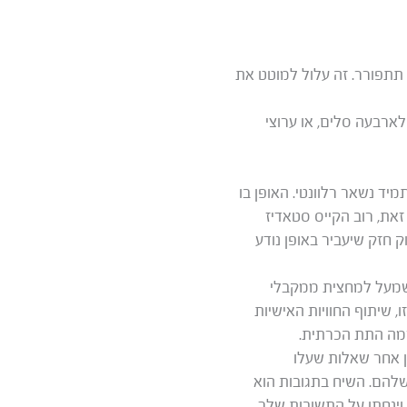
 תתפורר. זה עלול למוטט את
 ה-SEO ולהכניס אותן לארבעה סלים, או ערוצי
יד נשאר רלוונטי. האופן בו
את, רוב הקייס סטאדיז
הוק חזק שיעביר באופן נודע
שמעל למחצית ממקבלי
ה הזו, שיתוף החוויות האישיות
רמה התת הכרתית.
ן אחר שאלות שעלו
להם. השיח בתגובות הוא