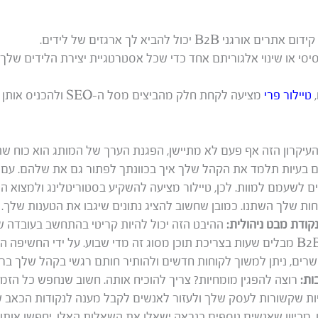
B2B יכול להביא לך ארגזים של לידים.
יסי או שינוי אלגוריתם אחד כדי שכל אסטרטגיית יצירת הלידים שלך
,
טיילור פרי
מציעה לקחת חלק מהביצים מסל
עיקרון הזה אף פעם לא מתיישן, הפגנת הערך של המותג הוא כוח שתמ
ים בעיות תלמד את הקהל שלך איך בכוונתך לפתור גם את שלהם. עם ז
ה-B2B עלולים לשעמם למוות. לכן, טיילור מציעה להשקיע בסטוריטלינג ולמצוא 
ות שלך השתנו. כמובן שחשוב להציג נתונים שיגבו את הטענות שלך.
נקודת מבט ניהולית:
ההיבט הזה יכול להיות קריטי בהתחשב בעובדה 
ההחלטות בעולם ה-B2B מבלים שעות בצריכת תוכן מסוג זה מדי שבוע. על ידי החשיפ
וקשרים, ניתן למשוך לקוחות חדשים ולהותיר חותם רגשי בקהל שלך ב
ות:
רוצה להפגין מומחיות? צריך להוכיח אותה. חשוב שנחפש כל הזמ
ות שקשורות לעסק שלך ולעזור לאנשים לקבל מענה לנקודות הכאב ש