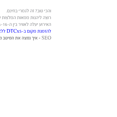
והכי טוב? זה לגמרי בחינם.
רוצה ליהנות ממאות המלצות שוו
האירוע יעלה לאוויר בין ה-15-16 במרץ.
להזמנת מקום ב-DTCx5 ללא עלות.
SEO – איך נמצה את המיטב מתוכן ה-B2B שלנו? לא הכל זקוק בהכרח לאופטימיזציה