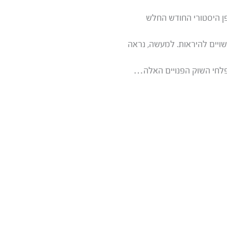
דיגיטלי בארה”ב צנח ל-52% בינואר, שהוא באופן היסטורי החודש החלש
עשויים להיראות. למעשה, נראה
 פלחי השוק הפנויים האלה…