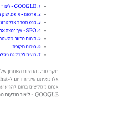
GOOGLE – ליצור מודעות ממומנות ברשת החיפוש בקלות חסרת תקדים עם כלי AI עוצמתיים
פרסום – אופס, שוק ה
כנס מסחר אלקטרוני
SEO – איך נמצה את המיטב מתוכן ה-B2B שלנו? לא הכל זקוק בהכרח לאופטימיזציה
הצוות מדווח מהשטח – מגדילים את ה-ROI על
סיכום תקופתי
רוצים לקבל גם ניוזל
בוקר טוב. זהו היום האחרון של פברואר 2023, שהינו גם “יום הקומפורט פוד
אלו מאיתנו שיגיעו היום ל-Poolside Chat יוכלו לגלות למה.
אנחנו ממליצים בחום להגיע עם
GOOGLE –
ליצור מודעות ממו