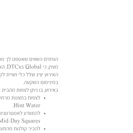
הטיפים השווים שאספנו לך ממנהיגים
מצוין, כי DTCx5 Global, האירוע הווירטואלי הגדול ביותר בתחום הסחר האלקטרוני, עומד לצאת לדרך!
האירוע יציג שלל כלי חוויית ל
במינימום השקעה.
באירוע, בו ניתן לצפות מהבית א
לצפות במצגות מרתקו
Hint Water.
H, Mid-Day Squares
להכיר קולגות מהתעשי