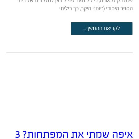
שזה רק לכאורה, כי קל מאד ליפול כאן למלכודת של בית
הספר היסודי (“יומני היקר, כך ביליתי
5
לקריאת ההמשך...
דוגמאות
לכתיבת
תוכן
תיירותי
מרתק
איפה שמתי את המפתחות? 3