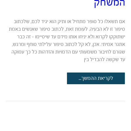
המשחק
אם תשאלו כל סופר מתחיל או ותיק הוא יגיד לכם, שלכתוב
סיפור זו לא הבעיה. לעומת זאת, לכתוב סיפור שאנשים באמת
ישתוקקו לקרוא ולא יניחו אותו מידם עד שיסיימו – זה כבר
אתגר אמיתי. אכן, לא קל לכתוב סיפור עלילתי סוחף ומרגש,
שגורם לחיבור משמעותי עם הדמויות והזדהות כל כך עמוקה
עד שקשה להבדיל בין
לספר
לקריאת ההמשך...
סיפור
–
ולמכור
יותר:
איך
סטוריטלינג
משנה
את
חוקי