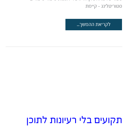
סטוריטלינג – קיימת
כך
לקריאת ההמשך...
תכבשו
את
קהל
היעד
שלכם
עם
נרטיב
משכנע
באמצעות
סטוריטלינג
תקועים בלי רעיונות לתוכן