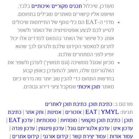
מעודכן, שיכלול
תכנים מקוריים
ו
איכותיים
בלבד,
ושיופנו אליו קישורים מאתרים מובילים בתחומם.
מדדי ה-EAT הם כלי נוסף של התייחסות שיכולים
לסייע לכם לבצע אופטימיזציה של האתר ולשפר
אותו. כל שיפור של האתר בהתאם למדדים אלו יכול
לתרום למאמצי הקידום שלכם ולגרום לכך שהוא
יופיע לפני המתחרים שלכם.
מכיוון שגוגל ממשיכה (וגם תמשיך) לעדכן ולשפר את
האלגוריתם שלה, חשוב להתעדכן באופן קבוע
בחדשות התחום כדי להבין טוב יותר מה נדרש כיום
מאתר
תוכן איכותי
שמקבל ציוני דירוג גבוהים.
פורסם ב:
כתיבת תוכן
,
כתיבת תוכן לאתרים
תגיות:
YMYL
|
EAT
|
אזכורים
|
אמינות
|
ותק אתר
|
כתיבת
תוכן
|
כתיבת תוכן מקצועי
|
מומחיות
|
סמכותיות
|
עדכון EAT
|
עדכון איט
|
עדכון אלגוריתם גוגל
|
עדכון פינגווין
|
עדכון פנדה
|
עמוד אודות
|
עמוד יצירת קשר
|
קידום אורגני
|
קידום אתרים
|