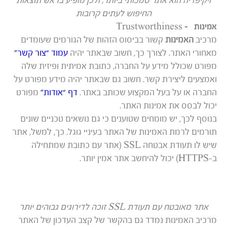
ויקיפדיה הוא אתר סמכותי ביותר, ולכן מופיע בראש תוצאות
החיפוש לעתים קרובות
אמינות – Trustworthiness
מרכיב
האמינות
קשור בביסוס הזהות של הגורמים שעומדים
מאחורי האתר. לצורך כך, חשוב שבאתר יהיה
עמוד “צור קשר”
מפורט שכולל מידע על החברה, כתובת אמיתית ופיזית שלה
ואמצעים ליצירת קשר. חשוב גם שבאתר יהיה מידע מפורט על
החברה או על בעל המקצוע שכותב באתר.
דף “אודות”
מפורט
יכול לבסס את אמינות האתר.
בנוסף לכך, יש מומחים שטוענים כי גם נושאים טכניים שונים
תורמים לרמת האמינות של האתר בעיניי גוגל. כך, למשל, אתר
שיש לו תעודת אבטחה SSL (אתר עם כתובת שמתחילה
ב–HTTPS) יכול להיחשב אתר אמין יותר.
אתר מאובטח עם תעודת SSL זוכה לדירוגים גבוהים יותר
מרכיב האמינות נמדד גם בהקשר של קצב העדכון של האתר