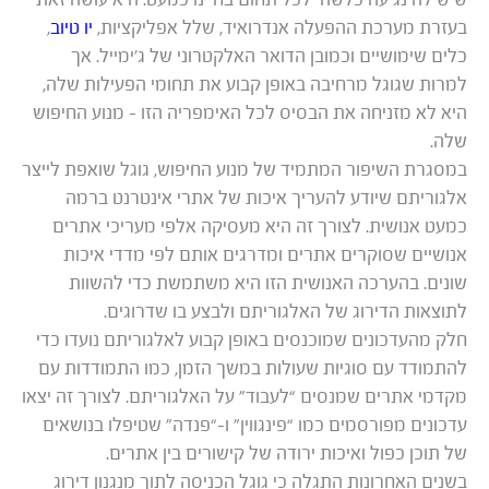
בעזרת מערכת ההפעלה אנדרואיד, שלל אפליקציות,
יו טיוב
,
כלים שימושיים וכמובן הדואר האלקטרוני של ג’ימייל. אך
למרות שגוגל מרחיבה באופן קבוע את תחומי הפעילות שלה,
היא לא מזניחה את הבסיס לכל האימפריה הזו – מנוע החיפוש
שלה.
במסגרת השיפור המתמיד של מנוע החיפוש, גוגל שואפת לייצר
אלגוריתם שיודע להעריך איכות של אתרי אינטרנט ברמה
כמעט אנושית. לצורך זה היא מעסיקה אלפי מעריכי אתרים
אנושיים שסוקרים אתרים ומדרגים אותם לפי מדדי איכות
שונים. בהערכה האנושית הזו היא משתמשת כדי להשוות
לתוצאות הדירוג של האלגוריתם ולבצע בו שדרוגים.
חלק מהעדכונים שמוכנסים באופן קבוע לאלגוריתם נועדו כדי
להתמודד עם סוגיות שעולות במשך הזמן, כמו התמודדות עם
מקדמי אתרים שמנסים “לעבוד” על האלגוריתם. לצורך זה יצאו
עדכונים מפורסמים כמו “פינגווין” ו-“פנדה” שטיפלו בנושאים
של תוכן כפול ואיכות ירודה של קישורים בין אתרים.
בשנים האחרונות התגלה כי גוגל הכניסה לתוך מנגנון דירוג