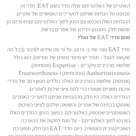
האתרים של האלגוריתם שלה מדד בשם EAT. מדד זה
מבוסס על הנחיות שניתנו למעריכים האנושיים של אתרים.
ההנחיות האלו הוכנסו עם הזמן לתוך האלגוריתם עצמו וכיום הן
מהוות חלק ממנגנון הדירוג של אתרים ברשת.
מהם מדדי EAT של גוגל?
מדד EAT נוצר עוד ב-2015, על פי מה שידוע לציבור (בכל מה
שקשור לגוגל – תמיד יש מימד מסוים של סודיות). הוא כולל
שלושה מרכיבים עיקריים – Expertise (מומחיות),
Authoritativeness (סמכותיות) ו-Trustworthiness
(אמינות). שלושת המרכיבים האלה כוללים מגוון רחב של מדדי
איכות משניים שנועדו כדי לתת ציוני איכות לאתרים.
המדדים האלה היו חלק מההנחיות שניתנו למעריכי האתרים
שעסקו בבחינה של אתרים והשוואה שלהם לציוני האיכות
האוטומטיים שמספק האלגוריתם. במשך הזמן, המדדים האלו
הוכנסו לתוך האלגוריתם – על מנת לחקות את ההערכה
האובייקטיבית האנושית. כיום מדדי EAT הם חלק ממערכת