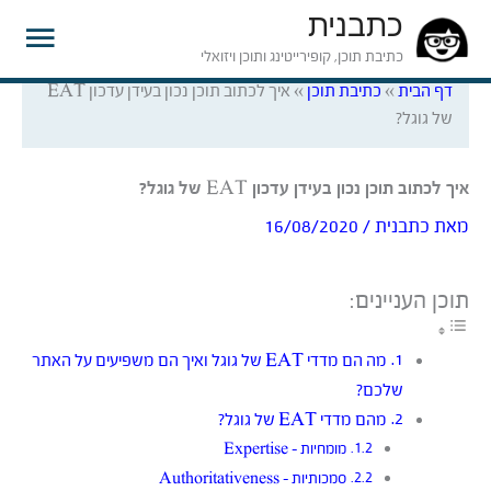
כתבנית
תפרי
כתיבת תוכן, קופירייטינג ותוכן ויזואלי
דף הבית
»
כתיבת תוכן
»
איך לכתוב תוכן נכון בעידן עדכון EAT
ראשי
של גוגל?
איך לכתוב תוכן נכון בעידן עדכון EAT של גוגל?
מאת
כתבנית
/
16/08/2020
תוכן העניינים:
מה הם מדדי EAT של גוגל ואיך הם משפיעים על האתר
שלכם?
מהם מדדי EAT של גוגל?
מומחיות – Expertise
סמכותיות – Authoritativeness