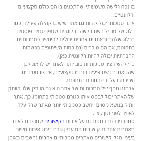
בו נפח גלישה משמעותי ושהתכנים בו הם כולם מקצועיים
ורלוונטיים.
אתר סמכותי יכול להיות גם אתר שיש בו קהילה פעילה, כמו
בלוג של מוביל רשת כלשהו. בלוגרים שמפרסמים פוסטים
בבלוג שלהם ובאתרים אחרים יכולים להיחשב כסמכותיים
בתחומם, אם הם מוכרים (גם כמות השיתופים ברשתות
החברתיות יכולה להיות רלוונטית כאן).
כדי להשיג ציון סמכותיות טוב יותר לאתר יש לדאוג לכך
שהמאמרים שמופיעים בו יהיו מקצועיים, אינפורמטיביים
ושייכתבו על ידי מומחים בתחומם.
אלמנט נוסף של סמכותיות של אתר הוא גם הוותק שלו. הוותק
של האתר יכול לבסס אותו כגורם סמכותי בתחומו. כך, אתר
וותיק בנושא מסוים ייחשב כסמכותי יותר מאתר שרק עלה
לאוויר לפני זמן קצר.
סמכותיות מתבססת גם על איכות
הקישורים
שמופנים לאתר
מאתרים אחרים. קישורים הם עדיין גורם דירוג איכות חשוב
בעיניי גוגל. קישורים מאתרים סמכותיים אחרים נחשבים באופן