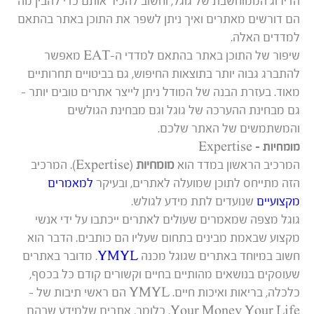
הדירוג הממוחשבת של גוגל, וחשוב להכיר אותם כדי להבין מה
הם דורשים מאתרים ואיך ניתן לשפר את התוכן באתר בהתאם
למדדים האלה.
שיפור של התוכן באתר בהתאם למדדי ה-EAT מאפשר
להתברג גבוה יותר בתוצאות החיפוש, גם בביטויים תחרותיים
מאוד. בעזרת הבנה של המודל ניתן לייצר אתרים טובים יותר –
גם מבחינת ההערכה של גוגל וגם מבחינת הגולשים
והמשתמשים של האתר שלכם.
מומחיות – Expertise
המרכיב הראשון במדד הוא
מומחיות
(Expertise). המרכיב
הזה מתייחס לתוכן שמועלה לאתרים, ובעיקר
למאמרים
מקצועיים
שנועדים לתת מידע לגולש.
גוגל מצפה שמאמרים שעולים לאתרים ייכתבו על ידי אנשי
מקצוע שבאמת מבינים בתחום שעליו הם כותבים. הדבר הוא
חשוב במיוחד באתרים שגוגל מכנה
YMYL
. מדובר באתרים
שעוסקים בנושאים מהותיים בחיים וקשורים קודם כל בכסף,
כלכלה, בריאות ואיכות חיים. YMYL הם ראשי תיבות של –
Your Money Your Life. כלומר, אתרים שלמידע שבהם