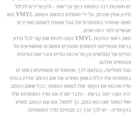
יש חשיבות רבה בתחומי כסף ובריאות – ולכן צריכים לכלול
מידע אמין שנכתב על ידי מומחים בתחום. המושג YMYL הוא
מושג שהוזכר במסמכים של גוגל שנועדו לאותם מעריכים
אנושיים לפני כמה שנים.
מאז, ראשי התיבות YMYL הפכו להיות שם קוד לכל מידע
ברשת שמתייחס לנושאים מהותיים וחשובים שמשפיעים על
החיים של הגולשים וכן על איכות החיים והבריאות הפיסית
והנפשית שלהם.
גוגל ממליצה, בהתאם לכך, שמאמרים שמופיעים באתרים
בתחומים אלו יכללו באופן מפורט את שם הכותב ומידע בסיסי
עליו שיבטא את הקשר שלו לנושא המאמר. ככל ששם הכותב
יהיה מוכר יותר ברשת – הדבר ישרת את מדד המומחיות שלו
ושל האתר שבו הוא כותב. כך למשל, אם שם הכותב מופיע
בויקיפדיה – יש לכך ערך רב מבחינת מדד המומחיות.