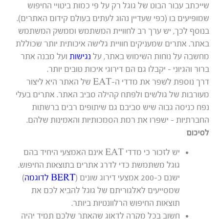
שייכתב עבור הבוט של גוגל רק על פי כמות ביטויי החיפוש
שמופיעים בו (כפי שעדיין נהוג לעתים בעולם קידום האתרים).
בנוסף לכך, יש ערך רב לחוויית המשתמש וממשק המשתמש
באתר. אתרים שמעניקים חוויית גלישה איכותית יותר שכוללת
מחשבה על נוחות השימוש באתר, על
נגישות
ועל מבנה אתר
ברור והגיוני – יקבלו גם הם דירוגי איכות טובים יותר.
דרך נוספת לשפר את מדדי ה-EAT של האתר היא ליצור
מעורבות של גולשים ולפתח קהילה סביב האתר. אתרים בעלי
נפח כניסה גבוה שיש סביבם גם שיתופים רבים ברשתות
החברתיות – ישפרו את רמת הסמכותיות והאמינות שלהם.
לסיכום
יש לזכור כי מדדי EAT אינם האמצעי היחיד בהם
גוגל משתמשת כדי לדרג אתרים בתוצאות החיפוש.
ישנם כ-200 אמצעי דירוג שונים (
BERT לדוגמה
)
שמסייעים לאלגוריתם של גוגל להביא לכם את
תוצאות החיפוש הרלוונטיות ביותר.
חשוב בכל מקרה לדאוג שהאתר שלכם תמיד יהיה