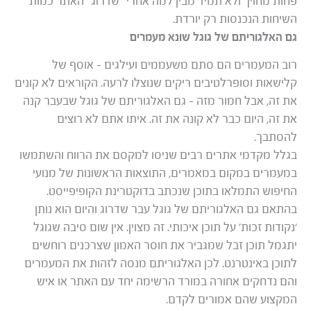
פחות מחויך ולא תמיד מבין למה אחרי “שדרוג” האתר כמות
השיחות הנכנסות רק יורדת.
גם האלגוריתם של גוגל שונא מעמרים
רוב המעמרים הם סתם משעממים ועילגים – אוסף של
קלישאות וסופרלטיבים ריקים שנוצלו לרעה. הקוראים לא קונים
את זה, אבל חמור מזה – גם האלגוריתם של גוגל שבעבר קנה
את זה, היום כבר לא קונה את זה. איתו אתם לא רוצים
להסתבך.
בגלל מקדמי אתרים רבים שניסו למקסם את הרווח והשתמשו
במעמרים במקום במאמרים, התוצאות הראשונות של מנועי
החיפוש התמלאו בתוכן שנכתב בדוקטרינת הקופיפייסט.
בהתאם גם האלגוריתם של גוגל עבר שדרוג והיום הוא נותן
‘נקודות זכות’ על תוכן איכותי. זה מצוין. אין שום סיבה שגוגל
יתגמל תוכן זבל שמגביר את חוסר האמון שצרכנים רוחשים
לתוכן באינטרנט. לכן האלגוריתם מנסה לזהות את המעמרים
והם נדחקים אחורה במורד הרשימה יחד עם האתר או איש
המקצוע שהם אמורים לקדם.