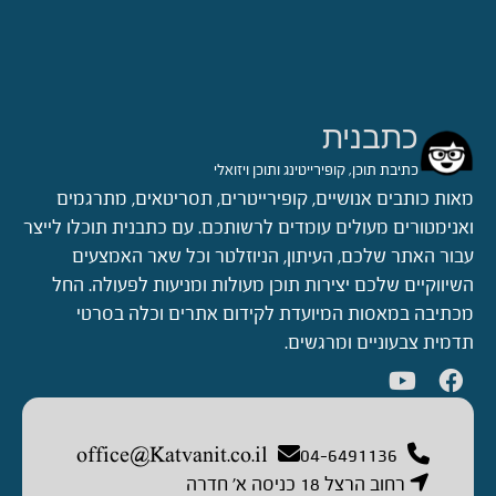
כתבנית
כתיבת תוכן, קופירייטינג ותוכן ויזואלי
מאות כותבים אנושיים, קופירייטרים, תסריטאים, מתרגמים
ואנימטורים מעולים עומדים לרשותכם. עם כתבנית תוכלו לייצר
עבור האתר שלכם, העיתון, הניוזלטר וכל שאר האמצעים
השיווקיים שלכם יצירות תוכן מעולות ומניעות לפעולה. החל
מכתיבה במאסות המיועדת לקידום אתרים וכלה בסרטי
תדמית צבעוניים ומרגשים.
office@Katvanit.co.il
04-6491136
רחוב הרצל 18 כניסה א’ חדרה