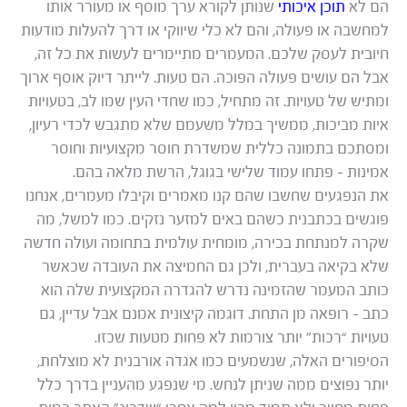
הם לא
תוכן איכותי
שנותן לקורא ערך מוסף או מעורר אותו
למחשבה או פעולה, והם לא כלי שיווקי או דרך להעלות מודעות
חיובית לעסק שלכם. המעמרים מתיימרים לעשות את כל זה,
אבל הם עושים פעולה הפוכה. הם טעות. לייתר דיוק אוסף ארוך
ומתיש של טעויות. זה מתחיל, כמו שחדי העין שמו לב, בטעויות
איות מביכות, ממשיך במלל משעמם שלא מתגבש לכדי רעיון,
ומסתכם בתמונה כללית שמשדרת חוסר מקצועיות וחוסר
אמינות – פתחו עמוד שלישי בגוגל, הרשת מלאה בהם.
את הנפגעים שחשבו שהם קנו מאמרים וקיבלו מעמרים, אנחנו
פוגשים בכתבנית כשהם באים למזער נזקים. כמו למשל, מה
שקרה למנתחת בכירה, מומחית עולמית בתחומה ועולה חדשה
שלא בקיאה בעברית, ולכן גם החמיצה את העובדה שכאשר
כותב המעמר שהזמינה נדרש להגדרה המקצועית שלה הוא
כתב – רופאה מן התחת. דוגמה קיצונית אמנם אבל עדיין, גם
טעויות “רכות” יותר צורמות לא פחות מטעות שכזו.
הסיפורים האלה, שנשמעים כמו אגדה אורבנית לא מוצלחת,
יותר נפוצים ממה שניתן לנחש. מי שנפגע מהעניין בדרך כלל