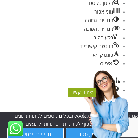
הקטן טקסט
גווני אפור
ניגודיות גבוהה
ניגודיות הפוכה
רקע בהיר
הדגשת קישורים
פונט קריא
איפוס
מפת אתר
עזרה
יצירת קשר
פידבק
אנו משתמשים בקבצי cookies ובכלים נוספים לניתוח נתונים.
המשך השימוש באתר, כפוף למדיניות הפרטיות ולתנאים
וההגבלות.
הבנתי, סגור
מדיניות פרטיות