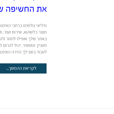
את החשיפה ש
מיליוני גולשים ברחבי האינט
מוצר כלשהוא, שירות ועוד. תו
באתר שלך ואפילו לחזור ולגל
מעניין ומעשיר, יכול לגרום 
לעבוד בשבילך הזירה האינט
תוכן
לקריאת ההמשך...
שיווקי
שזוכה
לשיתופים:
כך
תגדילו
את
החשיפה
שלכם