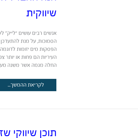
שיווקית
אנשים רבים עושים “לייק” לע
הסמוכות, על מנת להתעדכן ב
הפסקות מים יזומות לדוגמה
העיריות הם פחות או יותר צפ
החלה מגמה אשר משנה מעט
הנה
לקריאת ההמשך...
ההבדל
הפשוט
בין
קופי
לכתיבה
שיווקית
תוכן שיווקי שז