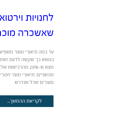
תפוצה
מאת
לחנויות וירטוא
ד”ר
יניב
זייד
שאשכרה מוכר
עד כמה תיאורי מוצר משפיעים
מצא ש-20% מהרכי
מהשניים: תיאורי מוצר חסרים
מוצרים שכל שנדרש
לחנויות
לקריאת ההמשך...
וירטואליות:
איך
לכתוב
תיאורי
מוצר