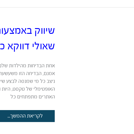
לטקסט
שיווקי
שמביא
לקוחות
שיווק באמצעות 
משלמים
שאולי דווקא כן
אחת הבדיחות מהילדות שלנו שו
אמנם, הבדיחה הזו משעשעת, 
ניצב כל מי שמנסה לבצע שיו
האופטימלי של טקסט, היות ו
האתרים מתפתחים כל
שיווק
לקריאת ההמשך...
באמצעות
תוכן
–