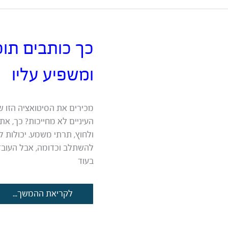
הגודל
לא
קובע
(או
כך כותבים תוכ
שאולי
דווקא
ומשפיע עליו
כן?)
מכירים את הסיטואציה הזו 
העיניים לא מחייכות? כך, א
ולחוץ, תרתי משמע. יכולות ל
להשתלב וכדומה, אבל העובדה
בעוד
כך
לקריאת ההמשך...
כותבים
תוכן
שמושיט