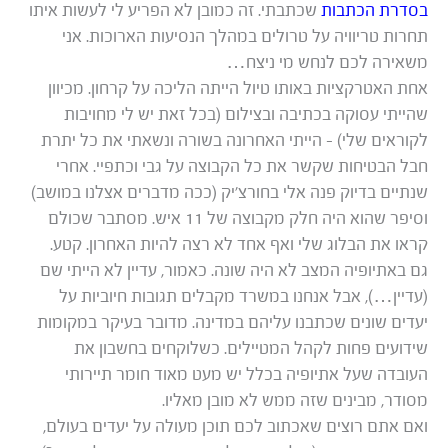
בסדרת הכתבות
שכתבתי. זה כמובן לא הפריע לי לעשות איתו
תחרות טריוויה על טרולים במהלך הנסיעות הארוכות. אני
משאירה לכם לנחש מי ניצח…
אחת האטרקציות באותו טיול הייתה הליכה על קרחון. מכיוון
שהייתי עסוקה בכתיבה ובצילום (בכל זאת יש לי מחויבות
לקוראים שלי) – הייתי האחרונה בשורה ונשאתי את כל יתרת
חבל הבטיחות שקשר את כל הקבוצה על גבי וכתפיי. אחרי
שנתיים בדיוק פנה אלי בחורצ’יק (ככה מדברים אצלנו במושב)
וסיפר שהוא היה חלק מקבוצה של 11 איש. מסתבר שכולם
קראו את הבלוג שלי ואף אחד לא רצה להיות האחרון. קטע.
גם באתיופיה המצב לא היה שונה. כאמור, עדיין לא הייתי שם
(עדיין…), אבל אנחנו במשרד מקבלים תגובות חיוביות על
יעדים שונים שכתבנו עליהם במדינה. מדובר בעיקר במקומות
שידועים פחות לקהל המטיילים. כשלוקחים בחשבון את
העובדה שעל אתיופיה בכלל יש מעט מאוד חומר תיירותי
מסודר, מבינים שזה ממש לא מובן מאליו.
ואם אתם רוצים שאכתוב לכם תוכן מעולה על יעדים בעולם,