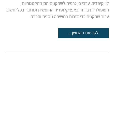
לוויקיפדיה. ערכי ביוגרפיה לשחקנים הם מהקטגוריות
הפופולריות ביותר באנציקלופדיה החופשית ומדובר בכלי חשוב
עבור שחקנים כדי לזכות בחשיפה נוספת והכרה.
ערך
לקריאת ההמשך...
ויקיפדיה
לשחקן
–
כיצד
נדע
אם
אנחנו
זכאים
לו?