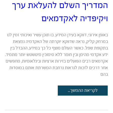
המדריך השלם להעלאת ערך
ויקיפדיה לאקדמאים
באופן אירוני, דווקא בעידן המידע, בו תוכן עשיר ואיכותי זמין לנו
במרחק קליק, נראה שדווקא יוקרתה של האקדמיה נמצאת
בתקופת שפל. כאשר העולם מוצף כל כך במידע, ההבדל בין
ידע אקדמי מהימן ובין חומר ללא סימוכין מיטשטש יותר מתמיד.
אקדמאים רבים הפועלים בזירות ארציות ובינלאומיות, מחפשים
אחר דרכים לזכות לנראות נרחבת המשרתת אותם במוסדות
בהם
המדריך
לקריאת ההמשך...
השלם
להעלאת
ערך
ויקיפדיה