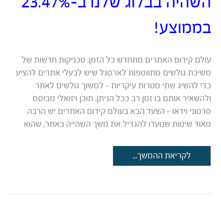
השהיה בבלוג שלנו ב-23.47%
בממוצע!
עולם קידום האתרים מתחדש כל הזמן. טכניקות חדשות של
משיכת גולשים מתווספות לארסנל שיש לבעלי אתרים להציע
כדי להשיג שתי מטרות עיקריות – למשוך גולשים לאתר
ולהשאיר אותם בו זמן רב ככל הניתן. תוכן ויזואלי מבוסס
סרטוני וידאו – הצעד הבא בעולם קידום האתרים יש הרבה
מאוד שיטות שנועדו להגדיל את משך השהייה באתר, שהוא
ניסוי:
לקריאת ההמשך...
כך
וידאו
הגדיל
את
זמן
השהיה