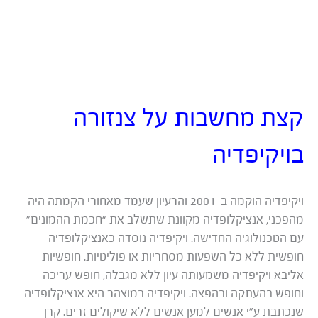
בבלוג
שלנו
ב-23.47%
בממוצע!
קצת מחשבות על צנזורה
בויקיפדיה
ויקיפדיה הוקמה ב-2001 והרעיון שעמד מאחורי הקמתה היה
מהפכני, אנציקלופדיה מקוונת שתשלב את “חכמת ההמונים”
עם הטכנולוגיה החדישה. ויקיפדיה נוסדה כאנציקלופדיה
חופשית ללא כל השפעות מסחריות או פוליטיות. חופשיות
אליבא ויקיפדיה משמעותה עיון ללא מגבלה, חופש עריכה
וחופש בהעתקה ובהפצה. ויקיפדיה במוצהר היא אנציקלופדיה
שנכתבת ע”י אנשים למען אנשים ללא שיקולים זרים. קרן