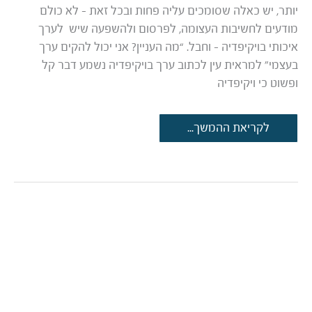
יותר, יש כאלה שסומכים עליה פחות ובכל זאת – לא כולם
מודעים לחשיבות העצומה, לפרסום ולהשפעה שיש לערך
איכותי בויקיפדיה – וחבל. “מה העניין? אני יכול להקים ערך
בעצמי” למראית עין לכתוב ערך בויקיפדיה נשמע דבר קל
ופשוט כי ויקיפדיה
ויקיפדיה
לקריאת ההמשך...
–
מקפצה
לילדים
גדולים