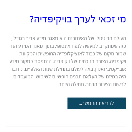
מי זכאי לערך בויקיפדיה?
העולם הדיגיטלי של האינטרנט הוא מאגר מידע אדיר בגודלו,
כזה שמתקרב למעשה לנפח אינסופי. בתוך מאגר המידע הזה
שמור מקום של כבוד לאנציקלופדיה החופשית והמקוונת –
ויקיפדיה. הצורה הנוכחית של ויקיפדיה, הנתפסת כמקור מידע
אובייקטיבי ואמין, באה לעולם בתחילת שנות האלפיים. מדובר
היה במיזם של העלאת תכנים חופשיים לשימוש, המועמדים
לרשות הציבור הרחב. תחילה הייתה
מי
לקריאת ההמשך...
זכאי
לערך
בויקיפדיה?