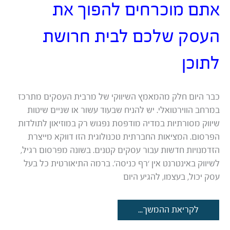
אתם מוכרחים להפוך את
העסק שלכם לבית חרושת
לתוכן
כבר היום חלק מהמאמץ השיווקי של מרבית העסקים מתרכז
במרחב הווירטואלי. יש להניח שבעוד עשור או שניים שיטות
שיווק מסורתיות במדיה מודפסת נפגוש רק במוזיאון לתולדות
הפרסום. המציאות החברתית טכנולוגית הזו דווקא מייצרת
הזדמנויות חדשות עבור עסקים קטנים. בשונה מפרסום רגיל,
לשיווק באינטרנט אין ‘רף כניסה’. ברמה התיאורטית כל בעל
עסק יכול, בעצמו, להגיע היום
אתם
לקריאת ההמשך...
מוכרחים
להפוך