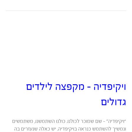
ערך
ויקיפדיה
ב-
AI
(והאם
כדאי
לנסות
לעשות
את
זה?)?
ויקיפדיה – מקפצה לילדים
גדולים
“ויקיפדיה” – שם שמוכר לכולנו. כולנו השתמשנו, משתמשים
ונמשיך להשתמש כנראה בויקיפדיה. יש כאלה שנעזרים בה