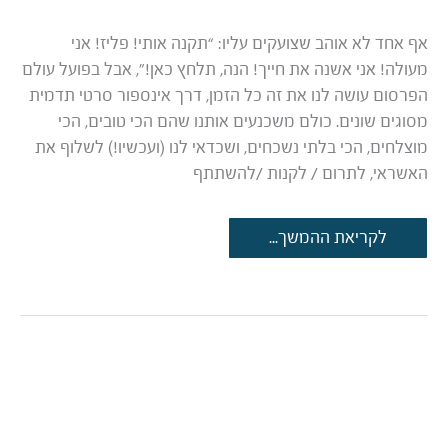
אף אחד לא אוהב שצועקים עליו: “תקנה אותי! פליז! אני
מעולה! אני אשנה את חייך! הנה, תלחץ כאן!”, אבל בפועל עולם
הפרסום עושה לנו את זה כל הזמן, דרך אינספור סרטי תדמית
מסוגים שונים. כולם משכנעים אותנו שהם הכי טובים, הכי
מוצלחים, הכי בלתי נשכחים, ושכדאי לנו (ועכשיו!) לשלוף את
האשראי, לתרום / לקנות /להשתתף
6
לקריאת ההמשך...
הדברים
הכי
חשובים
לסרט
תדמית
מוצלח