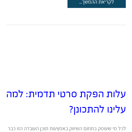
6
לקריאת ההמשך...
יתרונות
חזקים
שיסבירו
למה
העסק
שלך
חייב
סרטוני
תדמית
עלות הפקת סרטי תדמית: למה
עלינו להתכונן?
לכל מי שעוסק בתחום השיווק באמצעות תוכן העובדה הזו כבר