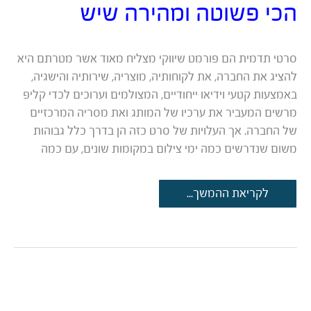
הכי פשוטה ומהירה שיש
סרטי תדמית הם פורמט שיווקי מצליח מאוד אשר מטרתם היא
להציג את החברה, את לקוחותיה, מוצריה, שירותיה והישגיה,
באמצעות קטעי וידיאו ייחודיים, המצולמים וערוכים לכדי קליפ
מרשים המעביר את ערכיו של המותג ואת מסריה המרכזיים
של החברה. אך העלויות של סרט כזה הן בדרך כלל גבוהות
משום שנדרשים כמה ימי צילום במקומות שונים, עם כמה
איך
לקריאת ההמשך...
להפיק
סרט
תדמית
בצורה
הכי
פשוטה
ומהירה
שיש