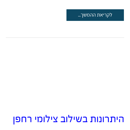
סרטון
לקריאת ההמשך...
תדמית
לסטארט-אפ:
אנימציה
או
וידאו
קלאסי?
היתרונות בשילוב צילומי רחפן