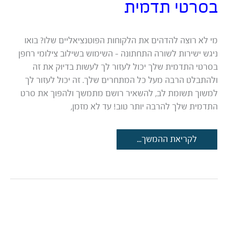
בסרטי תדמית
מי לא רוצה להדהים את הלקוחות הפוטנציאליים שלו? בואו
ניגש ישירות לשורה התחתונה – השימוש בשילוב צילומי רחפן
בסרטי התדמית שלך יכול לעזור לך לעשות בדיוק את זה
ולהתבלט הרבה מעל כל המתחרים שלך. זה יכול לעזור לך
למשוך תשומת לב, להשאיר רושם מתמשך ולהפוך את סרט
התדמית שלך להרבה יותר טוב! עד לא מזמן,
היתרונות
לקריאת ההמשך...
בשילוב
צילומי
רחפן
בסרטי
תדמית