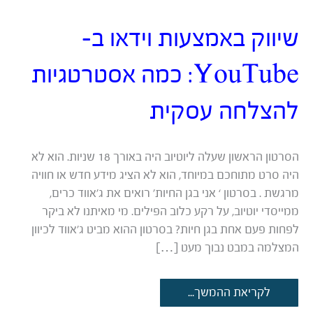
שיווק באמצעות וידאו ב-
YouTube: כמה אסטרטגיות
להצלחה עסקית
הסרטון הראשון שעלה ליוטיוב היה באורך 18 שניות. הוא לא
היה סרט מתוחכם במיוחד, הוא לא הציג מידע חדש או חוויה
מרגשת . בסרטון ‘ אני בגן החיות’ רואים את ג’אווד כרים,
ממייסדי יוטיוב, על רקע כלוב הפילים. מי מאיתנו לא ביקר
לפחות פעם אחת בגן חיות? בסרטון ההוא מביט ג’אווד לכיוון
המצלמה במבט נבוך מעט […]
שיווק
לקריאת ההמשך...
באמצעות