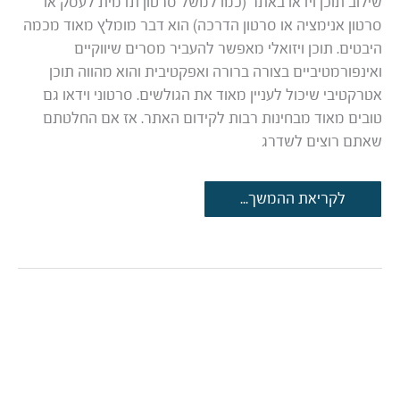
שילוב תוכן וידאו באתר (כמו למשל סרטון תדמית לעסק או
סרטון אנימציה או סרטון הדרכה) הוא דבר מומלץ מאוד מכמה
היבטים. תוכן ויזואלי מאפשר להעביר מסרים שיווקיים
ואינפורמטיביים בצורה ברורה ואפקטיבית והוא מהווה תוכן
אטרקטיבי שיכול לעניין מאוד את הגולשים. סרטוני וידאו גם
טובים מאוד מבחינות רבות לקידום האתר. אז אם החלטתם
שאתם רוצים לשדרג
סרטונים
לקריאת ההמשך...
וסרטי
תדמית
–
האם
כדאי
להטמיע
מיוטיוב
או
להעלות
ישר
לאתר?