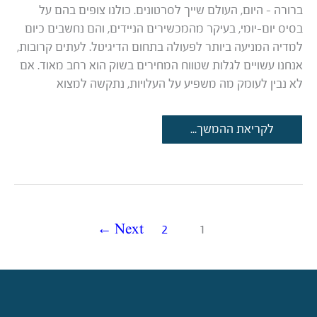
ברורה – היום, העולם שייך לסרטונים. כולנו צופים בהם על
בסיס יום-יומי, בעיקר מהמכשירים הניידים, והם נחשבים כיום
למדיה המניעה ביותר לפעולה בתחום הדיגיטל. לעתים קרובות,
אנחנו עשויים לגלות שטווח המחירים בשוק הוא רחב מאוד. אם
לא נבין לעומק מה משפיע על העלויות, נתקשה למצוא
עלות
לקריאת ההמשך...
הפקת
סרטי
תדמית:
למה
עלינו
להתכונן?
←
Next
2
1