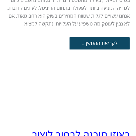
בסיס יום-יומי, בעיקר מהמכשירים הניידים, והם נחשבים כיום
למדיה המניעה ביותר לפעולה בתחום הדיגיטל. לעתים קרובות,
אנחנו עשויים לגלות שטווח המחירים בשוק הוא רחב מאוד. אם
לא נבין לעומק מה משפיע על העלויות, נתקשה למצוא
עלות
לקריאת ההמשך...
הפקת
סרטי
תדמית:
למה
עלינו
להתכונן?
באיזו תוכנה לבחור ליצור