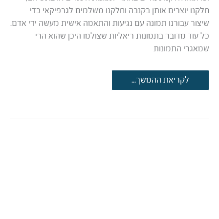
חלקנו יוצרים אותן בקנבה וחלקנו משלמים לגרפיקאי כדי
שיצור עבורנו תמונה עם נגיעות והתאמה אישית מעשה ידי אדם.
כל עוד מדובר בתמונות ריאליות שצולמו היכן שהוא הרי
שמאגרי התמונות
תמונות
לקריאת ההמשך...
שמתרגמות
דמיון:
הכירו
את
מערכת
הבינה
המלאכותית
שיוצרת
תמונות
שלא
קיימות
באף
מקום
אחר