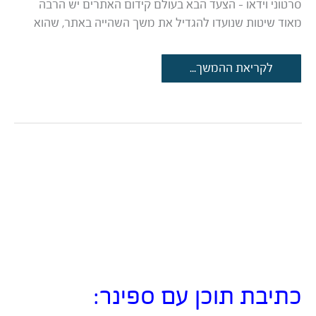
סרטוני וידאו – הצעד הבא בעולם קידום האתרים יש הרבה
מאוד שיטות שנועדו להגדיל את משך השהייה באתר, שהוא
ניסוי:
לקריאת ההמשך...
כך
וידאו
הגדיל
את
זמן
השהיה
בבלוג
שלנו
ב-23.47%
בממוצע!
כתיבת תוכן עם ספינר: