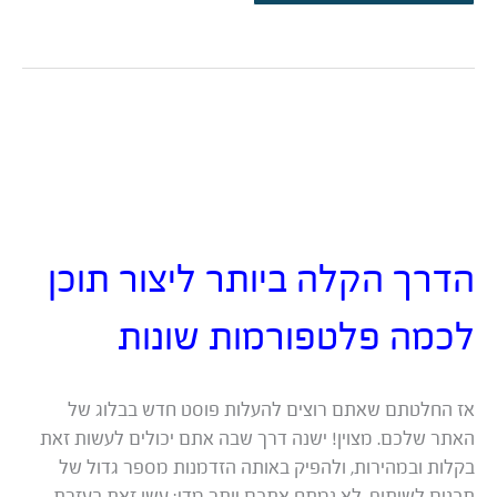
וסרטי
תדמית
–
האם
כדאי
להטמיע
מיוטיוב
או
להעלות
ישר
לאתר?
הדרך הקלה ביותר ליצור תוכן
לכמה פלטפורמות שונות
אז החלטתם שאתם רוצים להעלות פוסט חדש בבלוג של
האתר שלכם. מצוין! ישנה דרך שבה אתם יכולים לעשות זאת
בקלות ובמהירות, ולהפיק באותה הזדמנות מספר גדול של
תכנים לשיתוף. לא נמתח אתכם יותר מדי: עשו זאת בעזרת