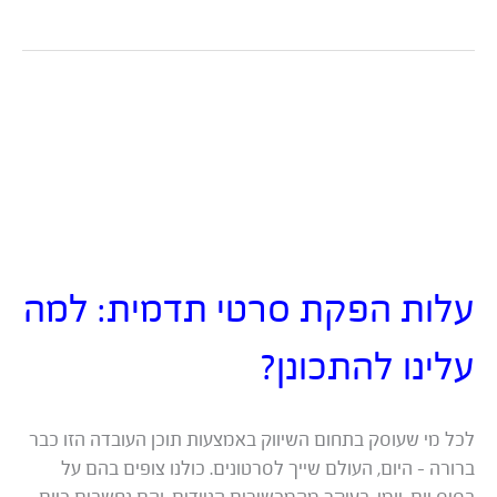
יותר?
בשיווק
באמצעות
תוכן
של
משפיענים
או
בכתיבה
של
תוכן
שיווקי?
עלות הפקת סרטי תדמית: למה
עלינו להתכונן?
לכל מי שעוסק בתחום השיווק באמצעות תוכן העובדה הזו כבר
ברורה – היום, העולם שייך לסרטונים. כולנו צופים בהם על