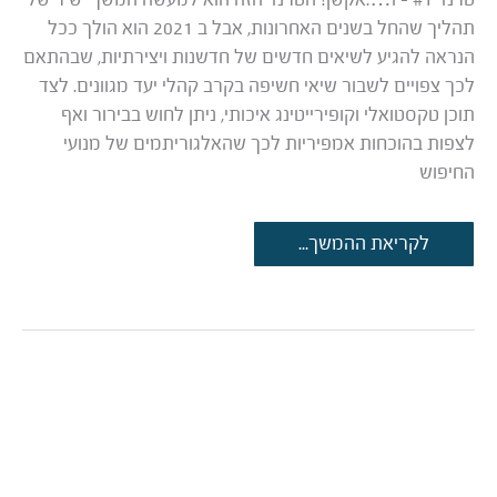
תהליך שהחל בשנים האחרונות, אבל ב 2021 הוא הולך ככל
הנראה להגיע לשיאים חדשים של חדשנות ויצירתיות, שבהתאם
לכך צפויים לשבור שיאי חשיפה בקרב קהלי יעד מגוונים. לצד
תוכן טקסטואלי וקופירייטינג איכותי, ניתן לחוש בבירור ואף
לצפות בהוכחות אמפיריות לכך שהאלגוריתמים של מנועי
החיפוש
תוכן
לקריאת ההמשך...
לאתרי
אינטרנט
ומדיות
חברתיות
–
הטרנדים
שהולכים
לכבוש
את
2021