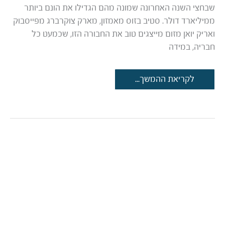
שבחצי השנה האחרונה שמונה מהם הגדילו את הונם ביותר
ממיליארד דולר. סטיב בזוס מאמזון, מארק צוקרברג מפייסבוק
ואריק יואן מזום מייצגים טוב את החבורה הזו, שכמעט כל
חבריה, במידה
שיווק
לקריאת ההמשך...
בימי
קורונה:
הפוקוס
עובר
לדיגיטל