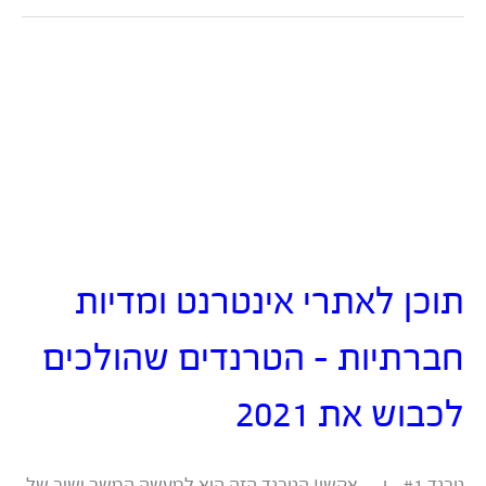
סרטוני
אנימציה
שיווקיים?
Toonly
VS.
Create
Studio
תוכן לאתרי אינטרנט ומדיות
חברתיות – הטרנדים שהולכים
לכבוש את 2021
טרנד #1 – ו….אקשן! הטרנד הזה הוא למעשה המשך ישיר של