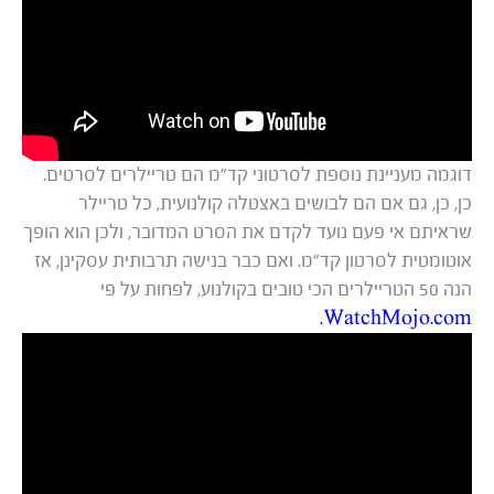
דוגמה מעניינת נוספת לסרטוני קד”מ הם טריילרים לסרטים.
כן, כן, גם אם הם לבושים באצטלה קולנועית, כל טריילר
שראיתם אי פעם נועד לקדם את הסרט המדובר, ולכן הוא הופך
אוטומטית לסרטון קד”מ. ואם כבר בנישה תרבותית עסקינן, אז
הנה 50 הטריילרים הכי טובים בקולנוע, לפחות על פי
WatchMojo.com.