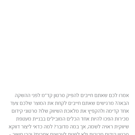
אמרו לכם שאתם חייבים להפיק סרטון קד”מ לפני ההשקה
הבאה? מרגישים שאתם חייבים לקחת את המוצר שלכם צעד
אחד קדימה ולהקפיץ את מלאכת השיווק שלו? סרטוני קידום
מכירות הפכו להיות אחד הכלים המובילים בבניית מעטפת
שיווקית ראויה לשמה, אך במה מדובר? למה כדאי ליצור דווקא
סרטון קידום מכירות ולא לפנות לערוצים אחרים? והכי חשוב –