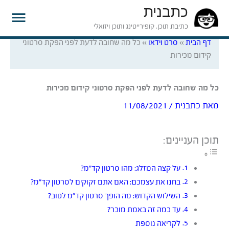
כתבנית
תפרי
כתיבת תוכן, קופירייטינג ותוכן ויזואלי
דף הבית
»
סרט וידאו
»
כל מה שחובה לדעת לפני הפקת סרטוני
ראשי
קידום מכירות
כל מה שחובה לדעת לפני הפקת סרטוני קידום מכירות
מאת
כתבנית
/
11/08/2021
תוכן העניינים:
על קצה המזלג: מהו סרטון קד”מ?
בחנו את עצמכם: האם אתם זקוקים לסרטון קד”מ?
השילוש הקדוש: מה הופך סרטון קד”מ לטוב?
עד כמה זה באמת מוכר?
לקריאה נוספת