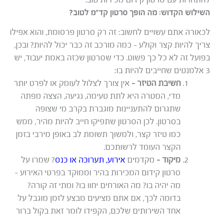
השילוש הקדוש: מה הופך סרטון קד”מ לטוב?
לכאורה אתם עשויים לחשוב: זה רק סרטון פרסומת, והוא אפילו
צריך להיות קצר וקולע – כמה מורכב זה כבר יכול להיות? ובכן,
בפועל זה לא כל כך פשוט. כדי שסרטון שכזה באמת יעבוד, יש
3 אלמנטים שחייבים להיות בו:
חשיבת הטיזר –
אין צורך לצלול לעומק או לפרט יותר
מדי, המטרה היא לתת טעימה, נגיעה, הצצה מפתה
שתגרום להתעניינות מוגברת בקרב מי שצופה
בסרטון. לכן הסרטון שתפיקו חייב להיות מהיר, ממש
כמו טיזר קצר, ולמשוך תשומת לב באופן מירבי בזמן
הקצר העומד לרשותכם.
מיקוד –
מקדמים
אירוע, תערוכה או כנס
? שמרו על
סרטון קידום המכירות בהיר וממוקד בפרטי האירוע –
מה יהיה בו? מה האורחים יחוו בו? ומתי זה קורה?
בדומה לכך, אם אתם מציעים מבצע לזמן מוגבל על
אחד השירותים שלכם, הקפידו לומר זאת בקול ברור