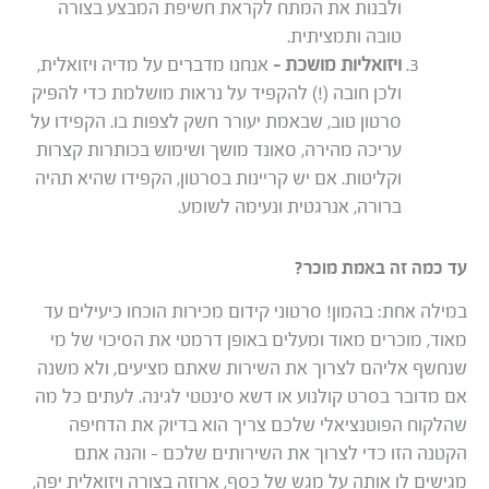
ולבנות את המתח לקראת חשיפת המבצע בצורה
טובה ותמציתית.
ויזואליות מושכת –
אנחנו מדברים על מדיה ויזואלית,
ולכן חובה (!) להקפיד על נראות מושלמת כדי להפיק
סרטון טוב, שבאמת יעורר חשק לצפות בו. הקפידו על
עריכה מהירה, סאונד מושך ושימוש בכותרות קצרות
וקליטות. אם יש קריינות בסרטון, הקפידו שהיא תהיה
ברורה, אנרגטית ונעימה לשומע.
עד כמה זה באמת מוכר?
במילה אחת: בהמון! סרטוני קידום מכירות הוכחו כיעילים עד
מאוד, מוכרים מאוד ומעלים באופן דרמטי את הסיכוי של מי
שנחשף אליהם לצרוך את השירות שאתם מציעים, ולא משנה
אם מדובר בסרט קולנוע או דשא סינטטי לגינה. לעתים כל מה
שהלקוח הפוטנציאלי שלכם צריך הוא בדיוק את הדחיפה
הקטנה הזו כדי לצרוך את השירותים שלכם – והנה אתם
מגישים לו אותה על מגש של כסף, ארוזה בצורה ויזואלית יפה,