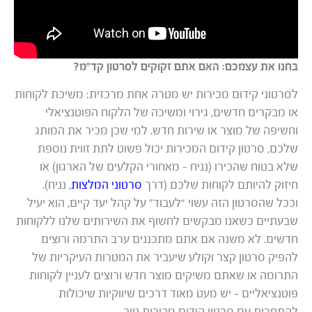
בחנו את עצמכם: האם אתם זקוקים לסרטון קד”מ?
לסרטוני קידום מכירות יש מטרה אחת מרכזית: משיכת לקוחות
או מבקרים חדשים, גירוי ומשיכה של הלקוח הפוטנציאלי
וחשיפה של מוצר או שירות חדש. למי שכן מכיר את המותג
שלכם, סרטון קידום המכירות יכול פשוט לתת זווית נוספת
שלא בטוח שהכירו (נניח – מאחורי הקלעים של הארגון) או
חיזוק להיותם לקוחות שלכם (דרך
סרטוני המלצות
, נניח).
וככל שהסרטון הזה עשוי “לעבוד” על קהל יעד קיים, הוא יעיל
שבעתיים כשאנו מבקשים לחשוף את השירותים שלנו ללקוחות
חדשים. לא משנה אם אתם מתכננים ערב התרמה ורוצים
להפיק סרטון קצר וקולע שיעביר את המטרות העיקריות של
התרומה או שאתם משיקים מוצר חדש ורוצים לעניין לקוחות
פוטנציאליים – יש מעט מאוד דרכים שיווקיות שיכולות
להתחרות עם סרטון קידום מכירות טוב.