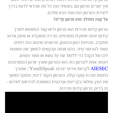
איך יוצרים סרטון טוב באמת? הנה כל מה שכדאי לדעת בדרך
ליצירת הסרטון הפרסומי הבא שלכם.
על קצה המזלג: מהו סרטון קד”מ?
סרטון קידום מכירות הוא סרטון וידאו קצר המשמש לצורך
קידום יוזמה שיווקית ספציפית, מכירה ממוקדת או שיווק אירוע
מתקרב. מבחינת הטון והסגנון, סרטונים מהסוג הזה דומים
מאוד לסרטוני טיזר, בהם אנחנו מבקשים למשוך את תשומת
ליבו של הקהל כדי ללמוד עוד על נושא או מוצר מסוים.
דוגמה אחת לסרטון כזה הוא הסרטון שערך ארגון הסטודנטים
AIESEC
לקראת אירוע “YouthSpeak 2016”, שנערך
בחסות חברת קוקה קולה. הסרטון הקצר דינמי, ממוקד ומושך
את העין, ומלווה בקריינות אנרגטית המושכת להירשם לאירוע –
זה בדיוק סרטון קידום מכירות.