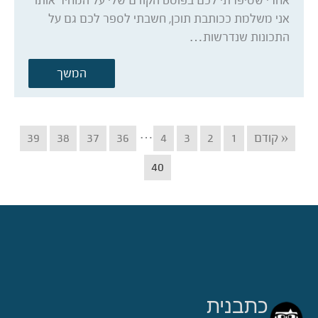
אחרי שסיפרתי לכם בפוסט הקודם שלי על המחיר אותו
אני משלמת ככותבת תוכן, חשבתי לספר לכם גם על
התכונות שנדרשות…
המשך
…
« קודם
1
2
3
4
36
37
38
39
40
כתבנית