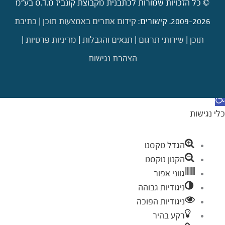
© כל הזכויות שמורות לכתבנית מקבוצת קונביז מ.ד.ס בע"מ
2009-2026. קישורים:
קידום אתרים באמצעות תוכן
|
כתיבת
תוכן
|
שירותי תרגום
|
תנאים והגבלות
|
מדיניות פרטיות
|
הצהרת נגישות
דילוג לתוכן
תח סרגל נגישות
כלי נגישות
הגדל טקסט
הקטן טקסט
גווני אפור
ניגודיות גבוהה
ניגודיות הפוכה
רקע בהיר