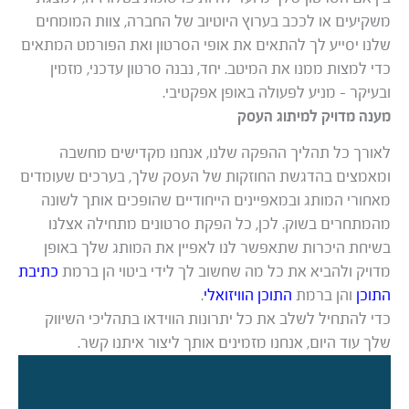
משקיעים או לככב בערוץ היוטיוב של החברה, צוות המומחים
שלנו יסייע לך להתאים את אופי הסרטון ואת הפורמט המתאים
כדי למצות ממנו את המיטב. יחד, נבנה סרטון עדכני, מזמין
ובעיקר – מניע לפעולה באופן אפקטיבי.
מענה מדויק למיתוג העסק
לאורך כל תהליך ההפקה שלנו, אנחנו מקדישים מחשבה
ומאמצים בהדגשת החוזקות של העסק שלך, בערכים שעומדים
מאחורי המותג ובמאפיינים הייחודיים שהופכים אותך לשונה
מהמתחרים בשוק. לכן, כל הפקת סרטונים מתחילה אצלנו
בשיחת היכרות שתאפשר לנו לאפיין את המותג שלך באופן
מדויק ולהביא את כל מה שחשוב לך לידי ביטוי הן ברמת
כתיבת
התוכן
והן ברמת
התוכן הוויזואלי
.
כדי להתחיל לשלב את כל יתרונות הווידאו בתהליכי השיווק
שלך עוד היום, אנחנו מזמינים אותך ליצור איתנו קשר.