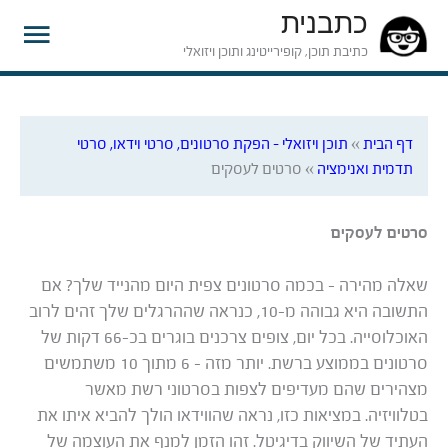
כתבנית
תפרי
כתיבת תוכן, קופירייטינג ותוכן ויזואלי
ראשי
דף הבית
»
תוכן ויזואלי – הפקת סרטונים, סרטי וידאו, סרטי
תדמית ואנימציה
»
סרטים לעסקים
סרטים לעסקים
שאלה מהירה – בכמה סרטונים צפית היום מהנייד שלך? אם
התשובה היא גבוהה מ-10, כנראה שההרגלים שלך זהים לרוב
האוכלוסייה. בכל יום, צופים צרכנים בוגרים בכ-66 דקות של
סרטונים בממוצע ברשת. יותר מזה – 6 מתוך 10 משתמשים
מצהירים שהם מעדיפים לצפות בסרטוני רשת מאשר
בטלוויזיה. במציאות כזו, נראה שהווידאו הולך להביא איתו את
העתיד של השיווק בדיגיטל. זהו הזמן למנף את העוצמה של