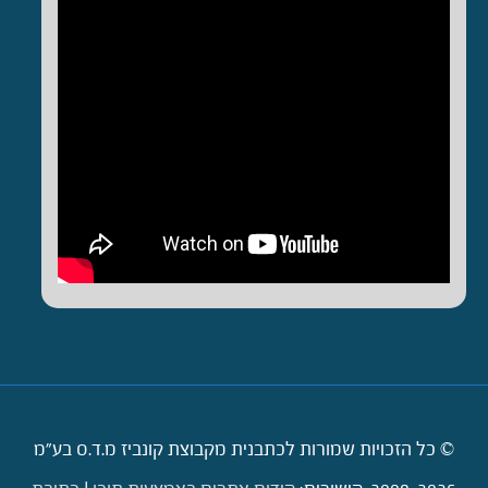
© כל הזכויות שמורות לכתבנית מקבוצת קונביז מ.ד.ס בע"מ