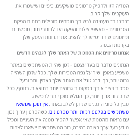
המדיה הזו ולהפיק סרטונים מושקעים, כיפיים ושישמרו את
העוקבים שלך קרוב.
“כתבנית” מעמידה לרשותך מומחים מובילים בתחום הפקת
הסרטונים – מאשפי צילום והפקה ועד לכותבי תוכן מוכשרים
ומיומנים שיחד יסייעו לך להציב את יתרונות העסק שלך
בקדמת הבמה.
אנחנו מרימים את הסמכות של האתר שלך לגבהים חדשים
הנתונים מדברים בעד עצמם – זמן שהיית המשתמשים באתר
משפיע באופן ישיר על נפח המכירות שלך. ככל שזמן השהייה
גבוה יותר, כך ידרג גוגל את האתר שלך כאמין יותר ובעל
סמכות ויציב אותך במקומות גבוהים יותר בתוצאות. בנוסף, ככל
שהביקור ארוך יותר, כך הגולש מוכן יותר לרכישה.
מבין כל סוגי התכנים שניתן לשלב באתר,
אין תוכן שמשאיר
משתמשים בפלטפורמות יותר מסרטונים
. כשהסרטון ערוך נכון,
עם נראות מהממת שאי אפשר להסיר ממנה את העיניים ומכיל
מידע בעל ערך בצורה בהירה, רוב המשתמשים יישארו לצפות