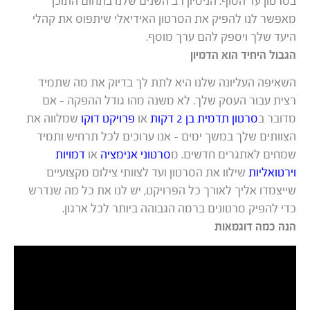
בסרטון עד הסוף. הניסיון רב השנים שלנו בתחום התוכן
מאפשר לנו להפיק את הסרטון האידיאלי שיתפוס את קהלי
היעד שלך ויספק להם ערך מוסף.
הגבול היחיד הוא הדמיון
השאיפה העליונה שלנו היא לתת לך בדיוק את מה שתמיד
רצית עבור העסק שלך. לא משנה מהו גודל ההפקה – אם
מדובר ב
סרטון תדמית בן 2 דקות
או
פרויקט דוקו
שמלווה את
הצוותים שלך במשך ימים – אנו ערוכים לכל תרחיש ותמיד
שמחים לאתגרים חדשים. מ
סרטוני אנימציה
או
דמויות
וירטואליות
שילוו את הסרטון ועד לצוותי צילום מקצועיים
שייצמדו אליך לאורך כל הפרויקט, יש לנו את כל מה שנדרש
כדי להפיק סרטונים ברמה הגבוהה ביותר לכל ארגון.
הנה כמה דוגמאות