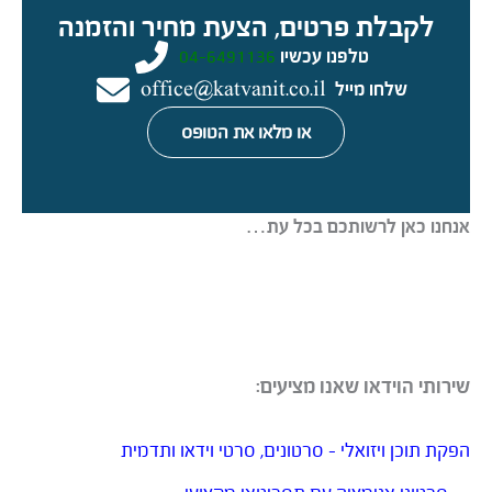
לקבלת פרטים, הצעת מחיר והזמנה
טלפנו עכשיו
04-6491136
שלחו מייל
office@katvanit.co.il
או מלאו את הטופס
אנחנו כאן לרשותכם בכל עת…
שירותי הוידאו שאנו מציעים:
הפקת תוכן ויזואלי – סרטונים, סרטי וידאו ותדמית